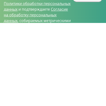
Политики обработки персональных
данных
и подтверждаете
Согласие
на обработку персональных
данных
, собираемых метрическими
программами.
О проекте
Вакансии
Контрактное производство
Контакты
Нижний Новгород, Базовый проезд, д. 9
8 (831) 221-35-34
vh@vhoz.ru
ООО «Ваше хозяйство» © 2019-2026
Настоящий портал носит исключительно информационный характер и ни
при каких условиях не является публичной офертой, определяемой
положениями статьи 437 (2) Гражданского кодекса Российской Федерации.
Информация является достоверной на момент публикации
Положение об обработке персональных данных
Пользовательское соглашение