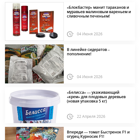
«Блокбастер» манит тараканов и
муравьев малиновым вареньем и
сливочным печеньем!
04 Июня 2026
В линейке сидератов –
пополнение!
04 Июня 2026
«Белисса» — ухаживающий
«крем» для плодовых деревьев
(новая упаковка 5 кг)
22 Апреля 2026
Впереди — томат Быстренок F1 и
огурец Курносик F1!