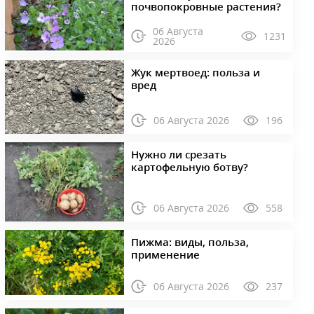
почвопокровные растения?
06 Августа
1231
2026
Жук мертвоед: польза и
вред
06 Августа 2026
196
Нужно ли срезать
картофельную ботву?
06 Августа 2026
558
Пижма: виды, польза,
применение
06 Августа 2026
237