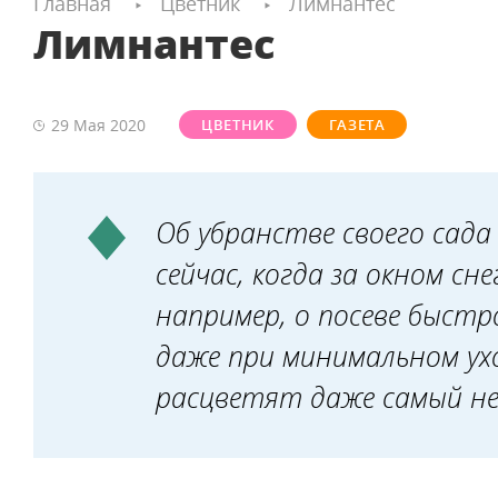
Главная
Цветник
Лимнантес
Лимнантес
29 Мая
2020
ЦВЕТНИК
ГАЗЕТА
Об убранстве своего сад
сейчас, когда за окном сн
например, о посеве быст
даже при минимальном ухо
расцветят даже самый не