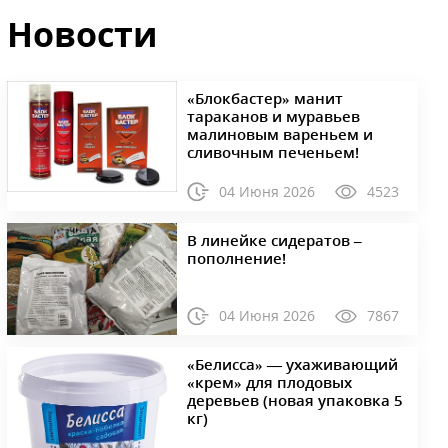
Новости
«Блокбастер» манит
тараканов и муравьев
малиновым вареньем и
сливочным печеньем!
04 Июня 2026
4523
В линейке сидератов –
пополнение!
04 Июня 2026
7867
«Белисса» — ухаживающий
«крем» для плодовых
деревьев (новая упаковка 5
кг)