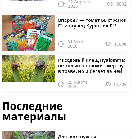
22 Апреля
8802
2026
Впереди — томат Быстренок
F1 и огурец Курносик F1!
31 Марта
10806
2026
Иксодовый клещ Hyalomma:
не только сторожит жертву
в траве, но и бегает за ней!
25 Марта
66709
2026
Последние
материалы
Для чего нужны