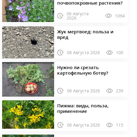
почвопокровные растения?
06 Августа
1094
2026
Жук мертвоед: польза и
вред
06 Августа 2026
100
Нужно ли срезать
картофельную ботву?
06 Августа 2026
239
Пижма: виды, польза,
применение
06 Августа 2026
115