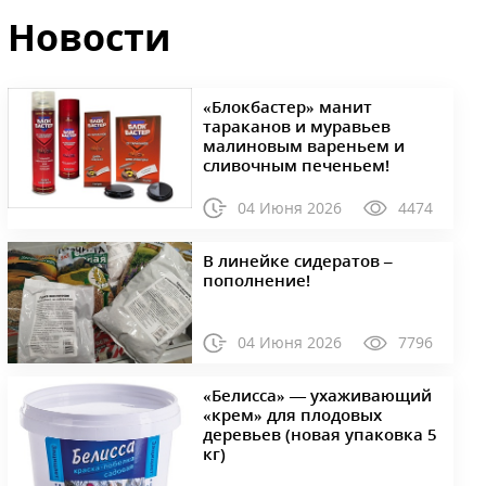
Новости
«Блокбастер» манит
тараканов и муравьев
малиновым вареньем и
сливочным печеньем!
04 Июня 2026
4474
В линейке сидератов –
пополнение!
04 Июня 2026
7796
«Белисса» — ухаживающий
«крем» для плодовых
деревьев (новая упаковка 5
кг)