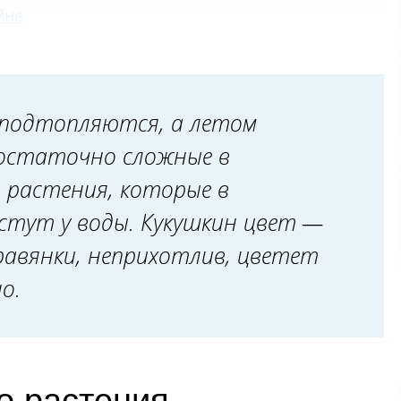
йне
 подтопляются, а летом
остаточно сложные в
т растения, которые в
стут у воды. Кукушкин цвет —
равянки, неприхотлив, цветет
но.