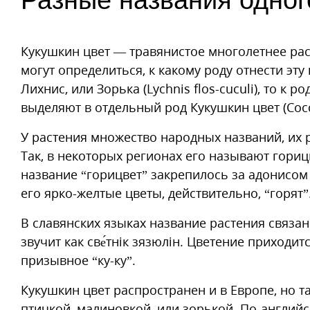
Разные названия одног
Кукушкин цвет — травянистое многолетнее рас
могут определиться, к какому роду отнести эту 
Лихнис, или Зорька (Lychnis flos-cuculi), то к ро
выделяют в отдельный род Кукушкин цвет (Coccy
У растения множество народных названий, их
Так, в некоторых регионах его называют горицв
название “горицвет” закрепилось за адонисом
его ярко-желтые цветы, действительно, “горят”
В славянских языках название растения связан
звучит как све́тнік зязюлін. Цветение приходит
призывное “ку-ку”.
Кукушкин цвет распространен и в Европе, но т
птичкой, малиновкой, или зорькой. По-английс