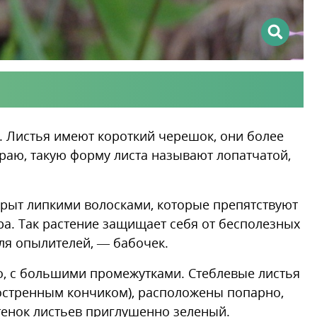
. Листья имеют короткий черешок, они более
раю, такую форму листа называют лопатчатой,
крыт липкими волосками, которые препятствуют
ра. Так растение защищает себя от бесполезных
для опылителей, — бабочек.
о, с большими промежутками. Стеблевые листья
заостренным кончиком), расположены попарно,
ттенок листьев приглушенно зеленый.