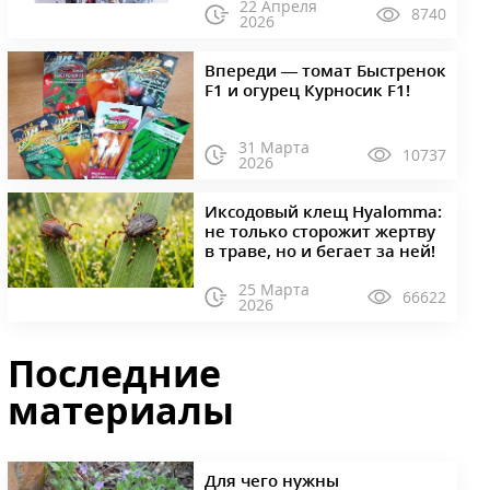
22 Апреля
8740
2026
Впереди — томат Быстренок
F1 и огурец Курносик F1!
31 Марта
10737
2026
Иксодовый клещ Hyalomma:
не только сторожит жертву
в траве, но и бегает за ней!
25 Марта
66622
2026
Последние
материалы
Для чего нужны