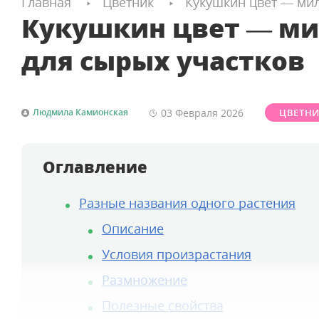
Главная
Цветник
Кукушкин цвет — мил
Кукушкин цвет — ми
для сырых участков
03 Февраля
2026
Людмила Камионская
ЦВЕТН
Оглавление
Разные названия одного растения
Описание
Условия произрастания
Размножение
Полезные свойства