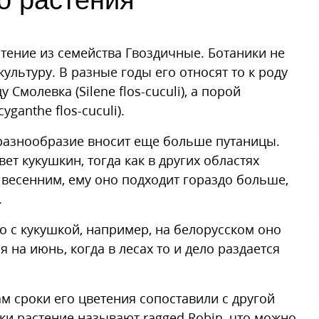
о растения
тение из семейства Гвоздичные. Ботаники не
культуру. В разные годы его относят то к роду
ду Смолевка (Silene flos-cuculi), а порой
ganthe flos-cuculi).
 разнообразие вносит еще больше путаницы.
ет кукушкин, тогда как в других областях
 весенним, ему оно подходит гораздо больше,
.
о с кукушкой, например, на белорусском оно
ся на июнь, когда в лесах то и дело раздается
ам сроки его цветения сопоставили с другой
ки растение называют ragged Robin, что можно