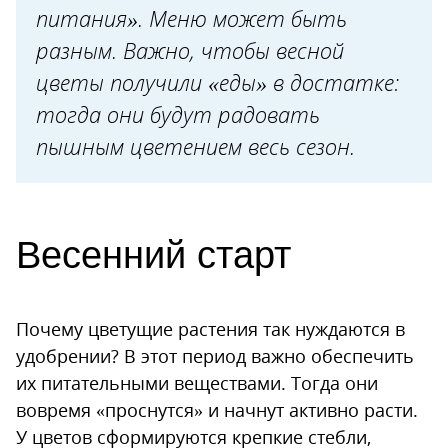
Примула
питания». Меню может быть
разным. Важно, чтобы весной
Крокус
цветы получили «еды» в достатке:
Роза
тогда они будут радовать
Пион
пышным цветением весь сезон.
Флокс
Клематис
Гортензия
Весенний старт
Астра
Почему цветущие растения так нуждаются в
удобрении? В этот период важно обеспечить
их питательными веществами. Тогда они
вовремя «проснутся» и начнут активно расти.
У цветов сформируются крепкие стебли,