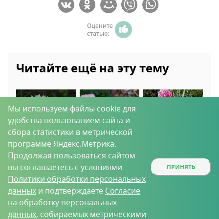
Оцените
статью:
Читайте ещё на эту тему
Мы используем файлы cookie для
удобства пользованием сайта и
сбора статистики в метрической
программе Яндекс.Метрика.
Продолжая пользоваться сайтом
Астры: пересадка
Чем подкормить
Что посадить с
вы соглашаетесь с условиями
ПРИНЯТЬ
стимулирует
розы для пышного
пионами:
цветение
цветения.
желательные и
Политики обработки персональных
Органические и
нежелательные
данных
и подтверждаете
Согласие
минеральные
"соседи"
удобрения
на обработку персональных
данных
, собираемых метрическими