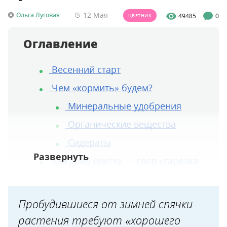
12 Мая
Ольга Луговая
49485
0
ЦВЕТНИК
Оглавление
Весенний старт
Чем «кормить» будем?
Минеральные удобрения
Органические вещества
Сидераты
Каждому цветку — своя «тарелка
еды»
Тюльпан
Пробудившиеся от зимней спячки
Нарцисс
растения требуют «хорошего