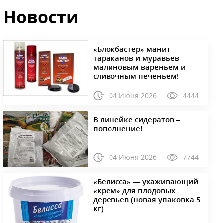
Новости
«Блокбастер» манит
тараканов и муравьев
малиновым вареньем и
сливочным печеньем!
04 Июня 2026
4444
В линейке сидератов –
пополнение!
04 Июня 2026
7744
«Белисса» — ухаживающий
«крем» для плодовых
деревьев (новая упаковка 5
кг)