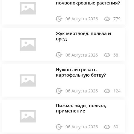
почвопокровные растения?
06 Августа 2026
779
Жук мертвоед: польза и
вред
06 Августа 2026
58
Нужно ли срезать
картофельную ботву?
06 Августа 2026
124
Пижма: виды, польза,
применение
06 Августа 2026
80