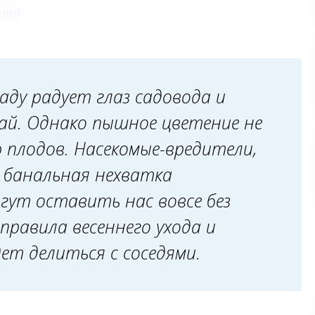
ения
тения
аду радует глаз садовода и
ай. Однако пышное цветение не
ьный ожог на ранней стадии, отличить его
 плодов. Насекомые-вредители,
ть в зависимости от степени поражения?
е банальная нехватка
ры плодообразования и борную кислоту?
ут оставить нас вовсе без
идами и фунгицидами? Заменяют ли они
равила весеннего ухода и
лях?
ет делиться с соседями.
вые кальцием легко и просто?