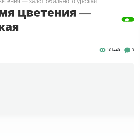
цветения — залог обильного урожая
емя цветения —
жая
101440
3