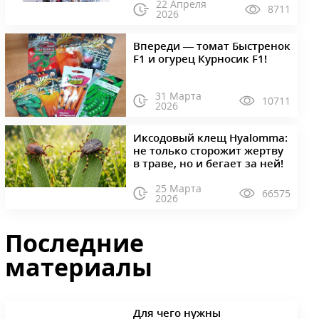
22 Апреля
8711
2026
Впереди — томат Быстренок
F1 и огурец Курносик F1!
31 Марта
10711
2026
Иксодовый клещ Hyalomma:
не только сторожит жертву
в траве, но и бегает за ней!
25 Марта
66575
2026
Последние
материалы
Для чего нужны