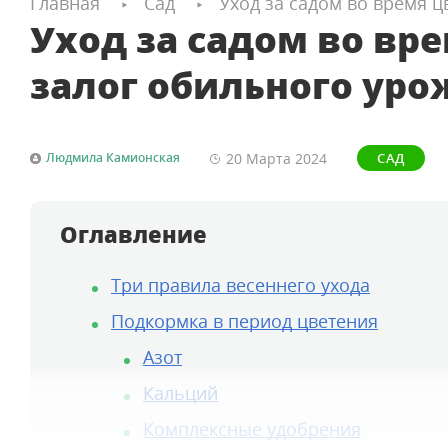
Главная
Сад
Уход за садом во время 
Уход за садом во вр
залог обильного уро
20 Марта
2024
Людмила Камионская
САД
Оглавление
Три правила весеннего ухода
Подкормка в период цветения
Азот
Кальций
Комплексные удобрения