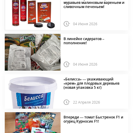
муравьев малиновым вареньем и
сливочным печеньем!
04 Июня 2026
В линейке сидератов –
пополнение!
04 Июня 2026
«Белисса» — ухаживающий
«крем» для плодовых деревьев
(новая упаковка 5 кг)
22 Апреля 2026
Впереди — томат Быстренок F1 и
огурец Курносик F1!