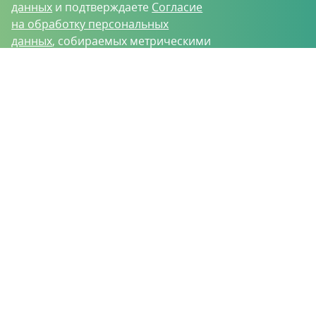
данных
и подтверждаете
Согласие
на обработку персональных
данных
, собираемых метрическими
программами.
О проекте
Вакансии
Контрактное производство
Контакты
Нижний Новгород, Базовый проезд, д. 9
8 (831) 221-35-34
vh@vhoz.ru
ООО «Ваше хозяйство» © 2019-2026
Настоящий портал носит исключительно информационный характер и ни
при каких условиях не является публичной офертой, определяемой
положениями статьи 437 (2) Гражданского кодекса Российской Федерации.
Информация является достоверной на момент публикации
Положение об обработке персональных данных
Пользовательское соглашение