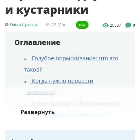
и кустарники
22 Мая
Ольга Луговая
25637
0
САД
Оглавление
Голубое опрыскивание: что это
такое?
Когда нужно провести
процедуру?
Какие культуры обрабатывают?
Как правильно приготовить?
В каких пропорциях развести?
Процесс опрыскивания