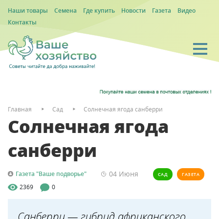
Наши товары
Семена
Где купить
Новости
Газета
Видео
Контакты
Главная
Сад
Солнечная ягода санберри
Солнечная ягода
санберри
04 Июня
Газета "Ваше подворье"
САД
ГАЗЕТА
2369
0
Санберри — гибрид африканского