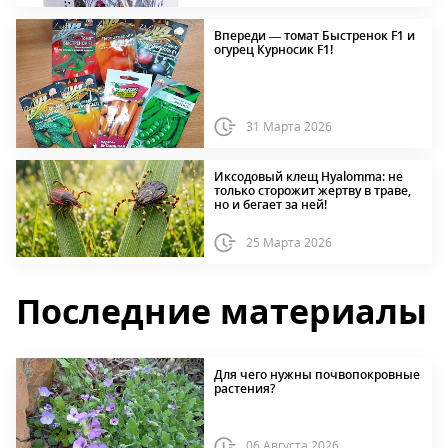
Впереди — томат Быстренок F1 и
огурец Курносик F1!
31 Марта 2026
Иксодовый клещ Hyalomma: не
только сторожит жертву в траве,
но и бегает за ней!
25 Марта 2026
Последние материалы
Для чего нужны почвопокровные
растения?
06 Августа 2026