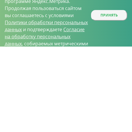
программе Яндекс.Метрика.
Продолжая пользоваться сайтом
вы соглашаетесь с условиями
ПРИНЯТЬ
Политики обработки персональных
данных
и подтверждаете
Согласие
на обработку персональных
данных
, собираемых метрическими
программами.
О проекте
Вакансии
Контрактное производство
Контакты
Нижний Новгород, Базовый проезд, д. 9
8 (831) 221-35-34
vh@vhoz.ru
ООО «Ваше хозяйство» © 2019-2026
Настоящий портал носит исключительно информационный характер и ни
при каких условиях не является публичной офертой, определяемой
положениями статьи 437 (2) Гражданского кодекса Российской Федерации.
Информация является достоверной на момент публикации