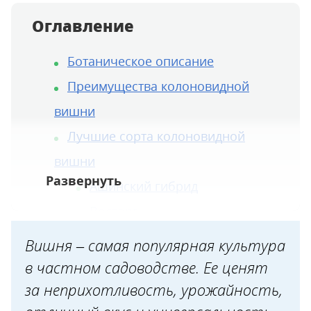
Оглавление
Ботаническое описание
Преимущества колоновидной
вишни
Лучшие сорта колоновидной
вишни
Ашинский гибрид
Восторг
Малютка
Вишня – самая популярная культура
Королева
в частном садоводстве. Ее ценят
Кудрявая средняя
за неприхотливость, урожайность,