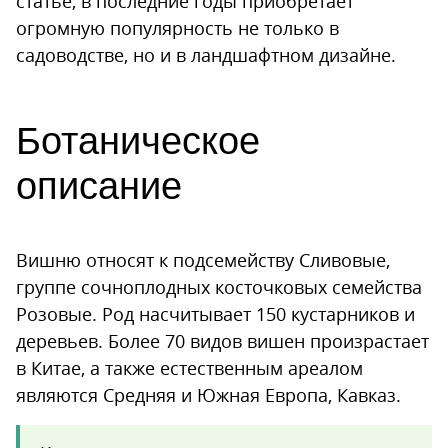
статье, в последние годы приобретает
Клястероспориоз
огромную популярность не только в
садоводстве, но и в ландшафтном дизайне.
Вишневая тля
Вишневая муха
Меры борьбы и профилактики
Ботаническое
описание
Вишню относят к подсемейству Сливовые,
группе сочноплодных косточковых семейства
Розовые. Род насчитывает 150 кустарников и
деревьев. Более 70 видов вишен произрастает
в Китае, а также естественным ареалом
являются Средняя и Южная Европа, Кавказ.