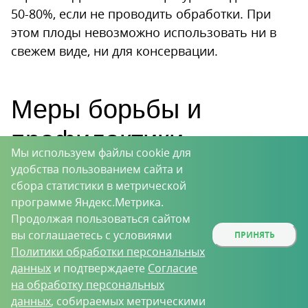
50-80%, если не проводить обработки. При
этом плоды невозможно использовать ни в
свежем виде, ни для консервации.
Меры борьбы и
профилактики
Мы используем файлы cookie для
удобства пользованием сайта и
сбора статистики в метрической
Появление болезней и вредителей может
программе Яндекс.Метрика.
Продолжая пользоваться сайтом
не только нанести вред урожаю текущего
вы соглашаетесь с условиями
ПРИНЯТЬ
сезона, но и привести к гибели дерева.
Политики обработки персональных
Поэтому необходимо своевременно
данных
и подтверждаете
Согласие
предпринимать меры по уходу за
на обработку персональных
деревом, профилактике и защите
данных
, собираемых метрическими