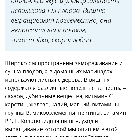
отличный вкус и универсальность
Изумление
использования плодов. Вишню
Морозовка
выращивают повсеместно, она
Шоколадный мусс
неприхотлива к почвам,
Восторг любви
зимостойка, скороплодна.
Как выбрать саженцы
Как выбрать место для посадки
Широко распространены замораживание и
Время и правила посадки
сушка плодов, а в домашних маринадах
Вишня колоновидная: уход и
используют листья с дерева. В вишнях
содержатся различные полезные вещества –
выращивание
сахара, дубильные вещества, витамин С,
Болезни и вредители
каротин, железо, калий, магний, витамины
колоновидной вишни
группы В, микроэлементы, пектины, витамин
РР, Е. Колоновидная вишня, уход и
Антракноз (медянка)
выращивание которой мы опишем в этой
Коккомикоз