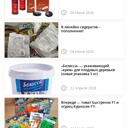
04 Июня 2026
В линейке сидератов –
пополнение!
04 Июня 2026
«Белисса» — ухаживающий
«крем» для плодовых деревьев
(новая упаковка 5 кг)
22 Апреля 2026
Впереди — томат Быстренок F1 и
огурец Курносик F1!