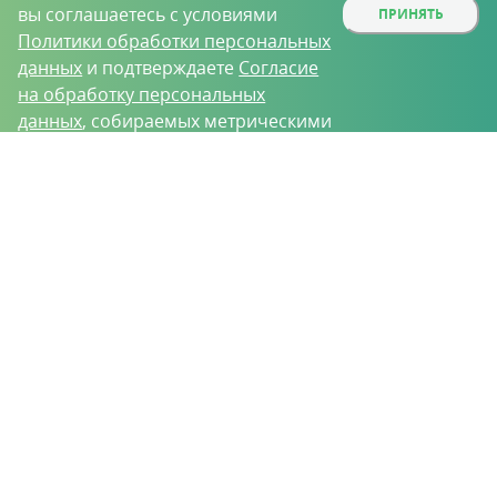
вы соглашаетесь с условиями
ПРИНЯТЬ
Политики обработки персональных
данных
и подтверждаете
Согласие
на обработку персональных
данных
, собираемых метрическими
программами.
О проекте
Вакансии
Контрактное производство
Контакты
Нижний Новгород, Базовый проезд, д. 9
8 (831) 221-35-34
vh@vhoz.ru
ООО «Ваше хозяйство» © 2019-2026
Настоящий портал носит исключительно информационный характер и ни
при каких условиях не является публичной офертой, определяемой
положениями статьи 437 (2) Гражданского кодекса Российской Федерации.
Информация является достоверной на момент публикации
Положение об обработке персональных данных
Пользовательское соглашение