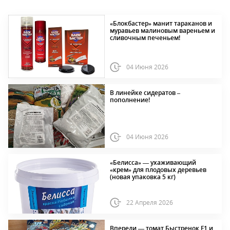
«Блокбастер» манит тараканов и
муравьев малиновым вареньем и
сливочным печеньем!
04 Июня 2026
В линейке сидератов –
пополнение!
04 Июня 2026
«Белисса» — ухаживающий
«крем» для плодовых деревьев
(новая упаковка 5 кг)
22 Апреля 2026
Впереди — томат Быстренок F1 и