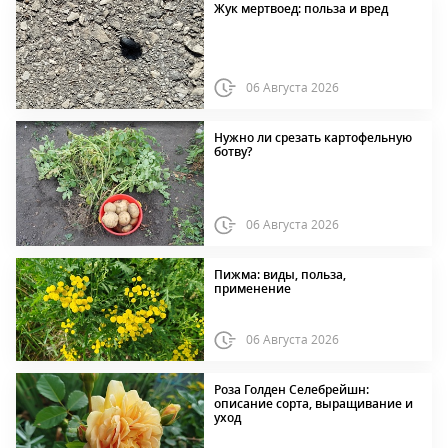
Жук мертвоед: польза и вред
06 Августа 2026
Нужно ли срезать картофельную
ботву?
06 Августа 2026
Пижма: виды, польза,
применение
06 Августа 2026
Роза Голден Селебрейшн:
описание сорта, выращивание и
уход