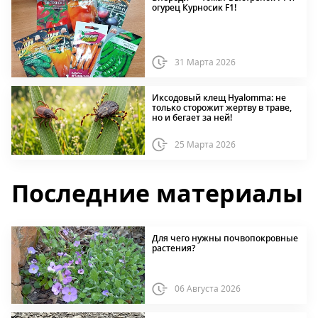
огурец Курносик F1!
31 Марта 2026
Иксодовый клещ Hyalomma: не
только сторожит жертву в траве,
но и бегает за ней!
25 Марта 2026
Последние материалы
Для чего нужны почвопокровные
растения?
06 Августа 2026