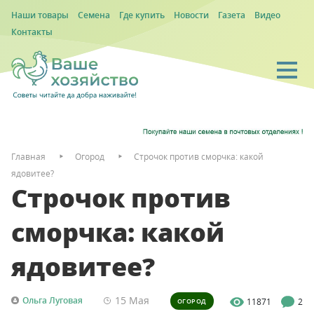
Наши товары
Семена
Где купить
Новости
Газета
Видео
Контакты
Главная
Огород
Строчок против сморчка: какой
ядовитее?
Строчок против
сморчка: какой
ядовитее?
15 Мая
Ольга Луговая
11871
2
ОГОРОД