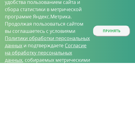
удобства пользованием сайта и
сбора статистики в метрической
программе Яндекс.Метрика.
Продолжая пользоваться сайтом
вы соглашаетесь с условиями
ПРИНЯТЬ
Политики обработки персональных
данных
и подтверждаете
Согласие
на обработку персональных
данных
, собираемых метрическими
программами.
О проекте
Вакансии
Контрактное производство
Контакты
Нижний Новгород, Базовый проезд, д. 9
8 (831) 221-35-34
vh@vhoz.ru
ООО «Ваше хозяйство» © 2019-2026
Настоящий портал носит исключительно информационный характер и ни