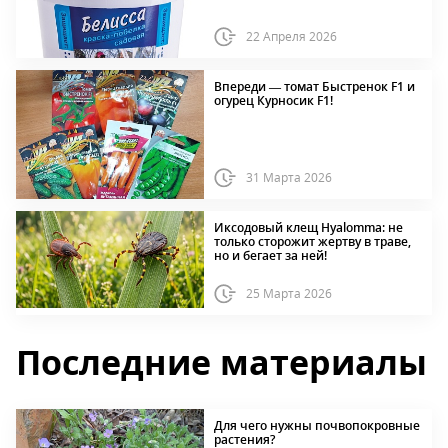
22 Апреля 2026
Впереди — томат Быстренок F1 и
огурец Курносик F1!
31 Марта 2026
Иксодовый клещ Hyalomma: не
только сторожит жертву в траве,
но и бегает за ней!
25 Марта 2026
Последние материалы
Для чего нужны почвопокровные
растения?