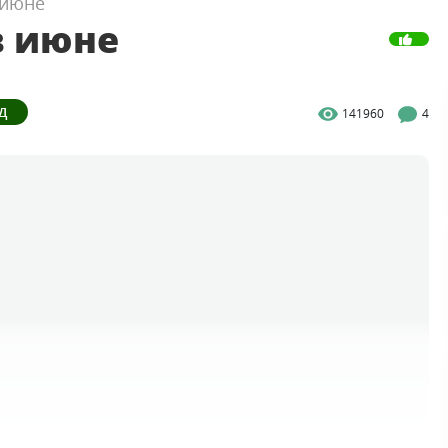
 июне
в июне
Д
141960
4