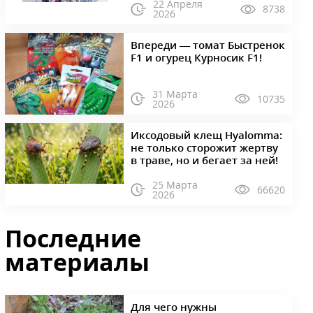
22 Апреля
8738
2026
Впереди — томат Быстренок
F1 и огурец Курносик F1!
31 Марта
10735
2026
Иксодовый клещ Hyalomma:
не только сторожит жертву
в траве, но и бегает за ней!
25 Марта
66620
2026
Последние
материалы
Для чего нужны