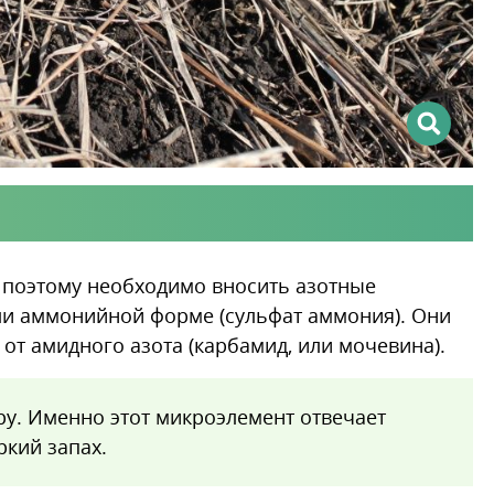
, поэтому необходимо вносить азотные
или аммонийной форме (сульфат аммония). Они
 от амидного азота (карбамид, или мочевина).
еру. Именно этот микроэлемент отвечает
ркий запах.