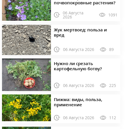
почвопокровные растения?
06 Августа
1091
2026
Жук мертвоед: польза и
вред
06 Августа 2026
89
Нужно ли срезать
картофельную ботву?
06 Августа 2026
225
Пижма: виды, польза,
применение
06 Августа 2026
112