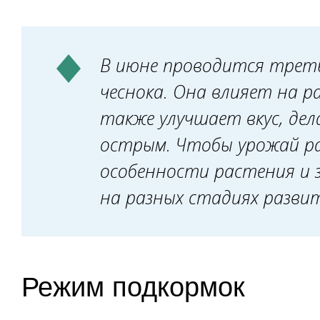
Настой травы
Комплексное минеральное удобр
Куриный помёт
В июне проводится трет
Июнь
чеснока. Она влияет на ра
Минеральные
также улучшает вкус, дел
Органические
острым. Чтобы урожай р
особенности растения и 
на разных стадиях разви
Режим подкормок