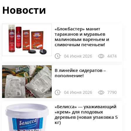
Новости
«Блокбастер» манит
тараканов и муравьев
малиновым вареньем и
сливочным печеньем!
04 Июня 2026
4474
В линейке сидератов –
пополнение!
04 Июня 2026
7790
«Белисса» — ухаживающий
«крем» для плодовых
деревьев (новая упаковка 5
кг)