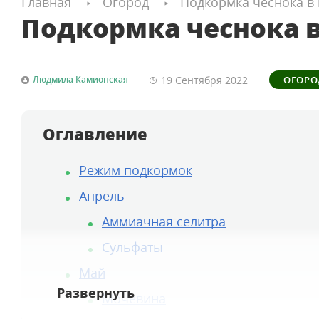
Главная
Огород
Подкормка чеснока в
Подкормка чеснока 
19 Сентября
2022
Людмила Камионская
ОГОРО
Оглавление
Режим подкормок
Апрель
Аммиачная селитра
Сульфаты
Май
Мочевина