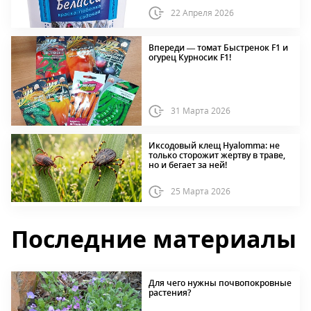
22 Апреля 2026
Впереди — томат Быстренок F1 и
огурец Курносик F1!
31 Марта 2026
Иксодовый клещ Hyalomma: не
только сторожит жертву в траве,
но и бегает за ней!
25 Марта 2026
Последние материалы
Для чего нужны почвопокровные
растения?