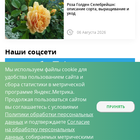
Роза Голден Селебрейшн:
описание сорта, выращивание и
уход
06 Августа 2026
Наши соцсети
Мы используем файлы cookie для
удобства пользованием сайта и
сбора статистики в метрической
программе Яндекс.Метрика.
Продолжая пользоваться сайтом
вы соглашаетесь с условиями
ПРИНЯТЬ
ПОДПИШИТЕСЬ НА
Политики обработки персональных
НОВОСТИ ПОРТАЛА
данных
и подтверждаете
Согласие
на обработку персональных
данных
, собираемых метрическими