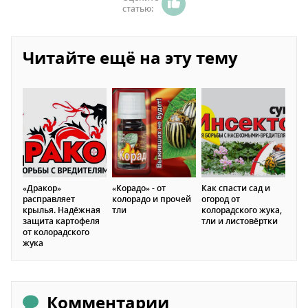
статью:
Читайте ещё на эту тему
«Дракор»
«Корадо» - от
Как спасти сад и
расправляет
колорадо и прочей
огород от
крылья. Надёжная
тли
колорадского жука,
защита картофеля
тли и листовёртки
от колорадского
жука
Комментарии