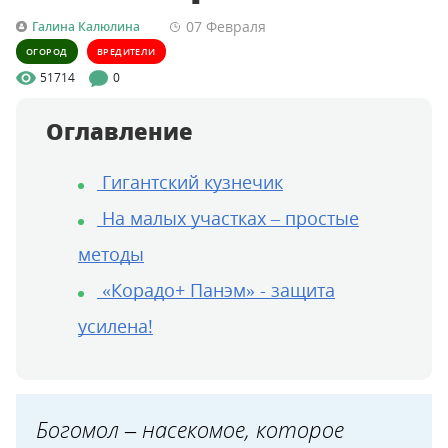
07 Февраля
Галина Калюлина
ОГОРОД
ВРЕДИТЕЛИ
51714
0
Оглавление
Гигантский кузнечик
На малых участках – простые
методы
«Корадо+ Панэм» - защита
усилена!
Богомол – насекомое, которое