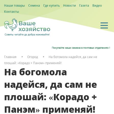
Наши товары
Семена
Где купить
Новости
Газета
Видео
Контакты
Главная
Огород
На богомола надейся, да сам не
плошай: «Корадо + Панэм» применяй!
На богомола
надейся, да сам не
плошай: «Корадо +
Панэм» применяй!