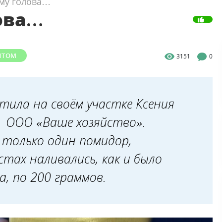
ему голова…
ова…
ЫТОМ
3151
0
ила на своём участке Ксения
т ООО «Ваше хозяйство».
 только один помидор,
стах наливались, как и было
а, по 200 граммов.