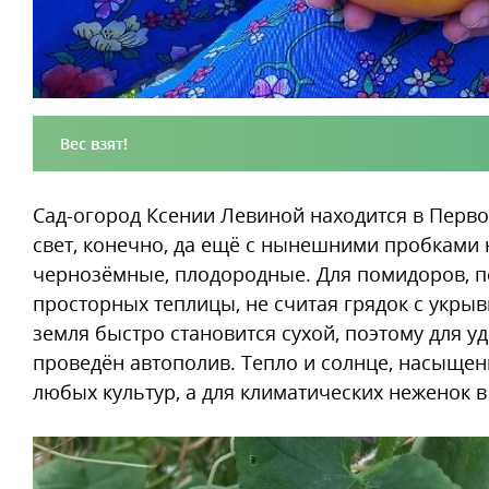
Вес взят!
Сад-огород Ксении Левиной находится в Перво
свет, конечно, да ещё с нынешними пробками на
чернозёмные, плодородные. Для помидоров, п
просторных теплицы, не считая грядок с укры
земля быстро становится сухой, поэтому для у
проведён автополив. Тепло и солнце, насыщен
любых культур, а для климатических неженок в