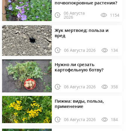
почвопокровные растения?
06 Августа
1154
2026
Жук мертвоед: польза и
вред
06 Августа 2026
134
Нужно ли срезать
картофельную ботву?
06 Августа 2026
358
Пижма: виды, польза,
применение
06 Августа 2026
184