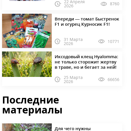
22 Апреля
8760
2026
Впереди — томат Быстренок
F1 и огурец Курносик F1!
31 Марта
10771
2026
Иксодовый клещ Hyalomma:
не только сторожит жертву
в траве, но и бегает за ней!
25 Марта
66656
2026
Последние
материалы
Для чего нужны