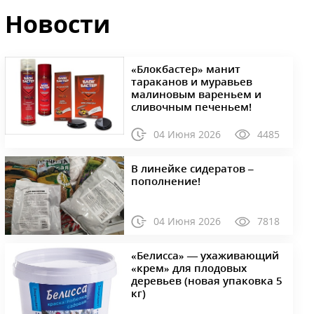
Новости
«Блокбастер» манит
тараканов и муравьев
малиновым вареньем и
сливочным печеньем!
04 Июня 2026
4485
В линейке сидератов –
пополнение!
04 Июня 2026
7818
«Белисса» — ухаживающий
«крем» для плодовых
деревьев (новая упаковка 5
кг)