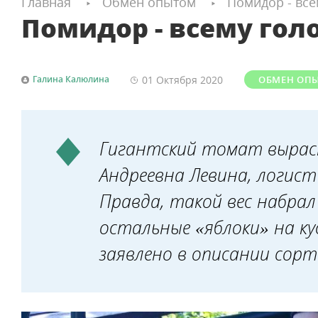
Главная
Обмен опытом
Помидор - вс
Помидор - всему гол
01 Октября
2020
Галина Калюлина
ОБМЕН ОП
Гигантский томат выраст
Андреевна Левина, логис
Правда, такой вес набрал
остальные «яблоки» на ку
заявлено в описании сорт