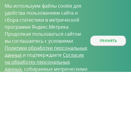
Мы используем файлы cookie для
удобства пользованием сайта и
сбора статистики в метрической
программе Яндекс.Метрика.
Продолжая пользоваться сайтом
вы соглашаетесь с условиями
ПРИНЯТЬ
Политики обработки персональных
данных
и подтверждаете
Согласие
на обработку персональных
данных
, собираемых метрическими
программами.
О проекте
Вакансии
Контрактное производство
Контакты
Нижний Новгород, Базовый проезд, д. 9
8 (831) 221-35-34
vh@vhoz.ru