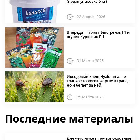
(новая упаковка 5 кг)
22 Апреля 2026
Впереди — томат Быстренок F1 и
огурец Курносик F1!
31 Марта 2026
Иксодовый клещ Hyalomma: не
только сторожит жертву в траве,
но и бегает за ней!
25 Марта 2026
Последние материалы
Для чего нужны почвопокровные