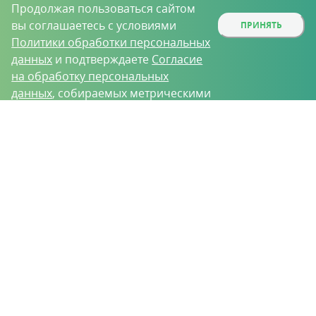
Продолжая пользоваться сайтом
вы соглашаетесь с условиями
ПРИНЯТЬ
Политики обработки персональных
данных
и подтверждаете
Согласие
на обработку персональных
данных
, собираемых метрическими
программами.
О проекте
Вакансии
Контрактное производство
Контакты
Нижний Новгород, Базовый проезд, д. 9
8 (831) 221-35-34
vh@vhoz.ru
ООО «Ваше хозяйство» © 2019-2026
Настоящий портал носит исключительно информационный характер и ни
при каких условиях не является публичной офертой, определяемой
положениями статьи 437 (2) Гражданского кодекса Российской Федерации.
Информация является достоверной на момент публикации