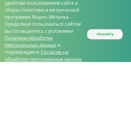
удобства пользованием сайта и
сбора статистики в метрической
программе Яндекс.Метрика.
Продолжая пользоваться сайтом
вы соглашаетесь с условиями
ПРИНЯТЬ
Политики обработки
персональных данных
и
подтверждаете
Согласие на
обработку персональных данных
,
собираемых метрическими
О проекте
Вакансии
Контрактное производство
программами.
Контакты
Нижний Новгород, Базовый проезд, д. 9
8 (831) 221-35-34
vh@vhoz.ru
ООО «Ваше хозяйство» © 2019-2026