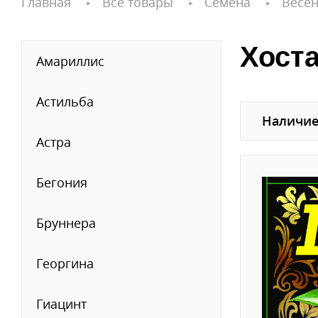
Главная
Все товары
Семена
Весен
Хоста
Амариллис
Астильба
Наличие
Астра
Бегония
Бруннера
Георгина
Гиацинт