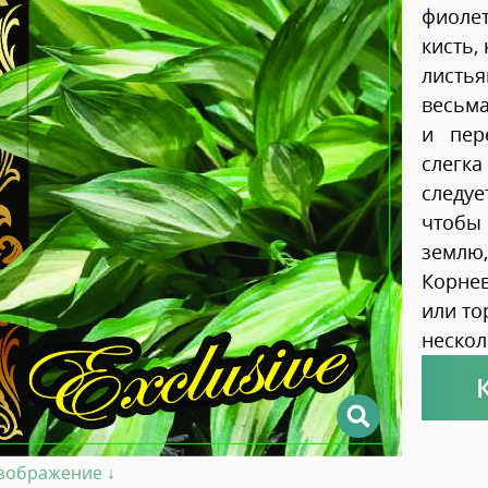
фиоле
кисть,
листья
весьма
и пере
слегка
следуе
чтобы 
землю,
Корнев
или то
нескол
изображение ↓