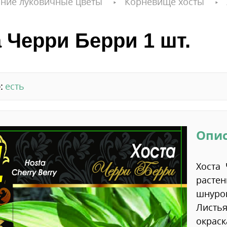
ние луковичные цветы
Корневище хосты
 Черри Берри 1 шт.
:
есть
Опи
Хоста 
растен
шнуров
Листья
окраск