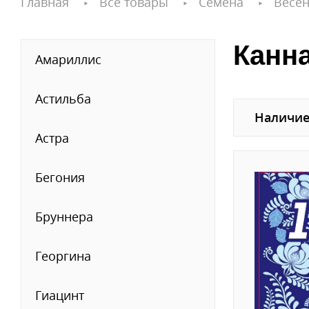
Главная
Все товары
Семена
Весен
Канн
Амариллис
Астильба
Наличие
Астра
Бегония
Бруннера
Георгина
Гиацинт