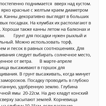
постепенно поднимается вверх над кустом.
 ярко красные с желтым краем диаметром
м. Канны декоративно выглядят в больших
вых посадках. На клумбах их располагают в
. Хороши также канны летом на балконах и
сах. Грунт для посадки нужен рыхлый и
льный. Можно использовать торф,
ем и песок в равных соотношениях. Для
вания следует выбирать солнечное место,
енное от ветра. В марте-апреле
вища высаживают в горшок для
ивания. В грунт высаживать, когда минует
 заморозков. Посадку проводить в глубоко
танную, удобренную землю. Глубина
чной ямы 20-22см. На дно кладут конский
 сверху засыпают землей. Корневища
 на глубину 10-15см, если растение