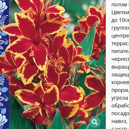
потом 
Цветки
до 10с
группо
центре
терра
питате
черноз
выращи
защищ
корне
проращ
угроза
обрабо
посадо
навоз,
сажать