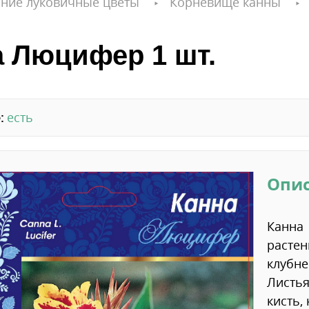
ние луковичные цветы
Корневище канны
а Люцифер 1 шт.
:
есть
Опи
Канна
растен
клубн
Листья
кисть,