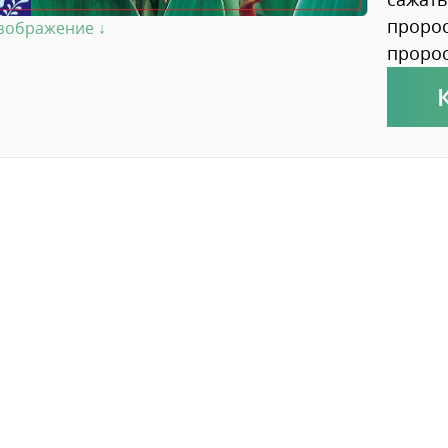
пророс
изображение ↓
пророс