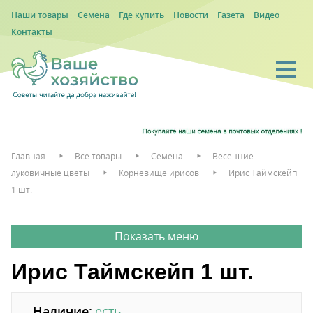
Наши товары
Семена
Где купить
Новости
Газета
Видео
Контакты
Главная
Все товары
Семена
Весенние
луковичные цветы
Корневище ирисов
Ирис Таймскейп
1 шт.
Ирис Таймскейп 1 шт.
Наличие:
есть