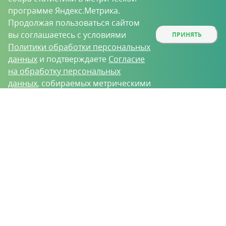
программе Яндекс.Метрика.
Продолжая пользоваться сайтом
вы соглашаетесь с условиями
ПРИНЯТЬ
Политики обработки персональных
данных
и подтверждаете
Согласие
на обработку персональных
данных
, собираемых метрическими
программами.
О проекте
Вакансии
Контрактное производство
Контакты
Нижний Новгород, Базовый проезд, д. 9
8 (831) 221-35-34
vh@vhoz.ru
ООО «Ваше хозяйство» © 2019-2026
Настоящий портал носит исключительно информационный характер и ни
при каких условиях не является публичной офертой, определяемой
положениями статьи 437 (2) Гражданского кодекса Российской Федерации.