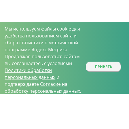
Мы используем файлы cookie для
удобства пользованием сайта и
сбора статистики в метрической
программе Яндекс.Метрика.
Продолжая пользоваться сайтом
вы соглашаетесь с условиями
ПРИНЯТЬ
Политики обработки
персональных данных
и
подтверждаете
Согласие на
обработку персональных данных
,
собираемых метрическими
О проекте
Вакансии
Контрактное производство
программами.
Контакты
Нижний Новгород, Базовый проезд, д. 9
8 (831) 221-35-34