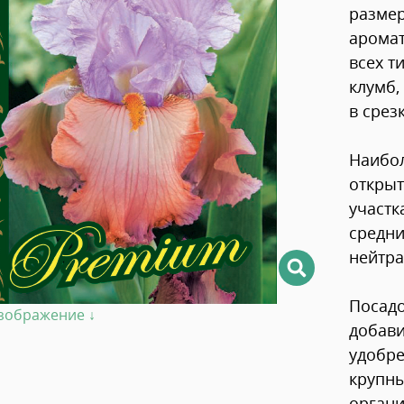
размер
аромат
всех т
клумб,
в срезк
Наибол
открыт
участк
средни
нейтра
Посадо
изображение ↓
добави
удобре
крупны
органи