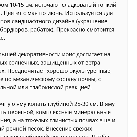
ом 10-15 см, источают сладковатый тонкий
. Цветет с мая по июнь. Используется для
ипов ландшафтного дизайна (украшение
 бордюров, рабаток). Прекрасно смотрится
е.
ьшей декоративности ирис достигает на
ых солнечных, защищенных от ветра
ах. Предпочитает хорошо окультуренные,
е по механическому составу почвы, с
льной или слабокислой реакцией.
чную яму копать глубиной 25-30 см. В яму
ть перегной, комплексные минеральные
ния, а на тяжелых глинистых почвах еще и
й речной песок. Внесение свежих
ческих удобрений нежелательно. Чтобы