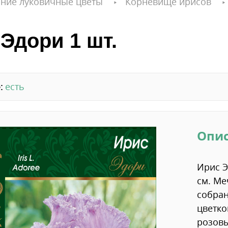
ние луковичные цветы
Корневище ирисов
Эдори 1 шт.
:
есть
Опи
Ирис Э
см. Ме
собран
цветко
розовы