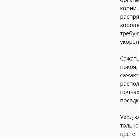
корни 
распря
хорошо
требую
укорен
Сажать
покоя,
сажают
распол
почвах
посадк
Уход з
только
цветен