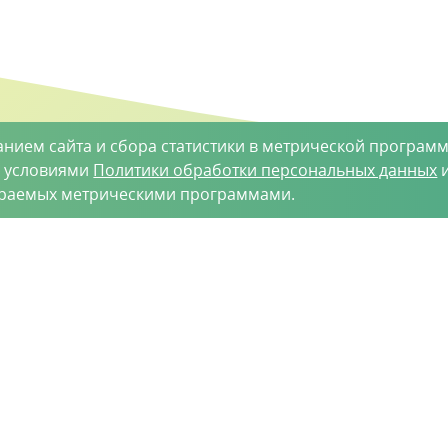
анием сайта и сбора статистики в метрической программ
с условиями
Политики обработки персональных данных
и
ираемых метрическими программами.
такты
-35-34
vh@vhoz.ru
рактер и ни при каких условиях не является публичной оферт
 является достоверной на момент публикации