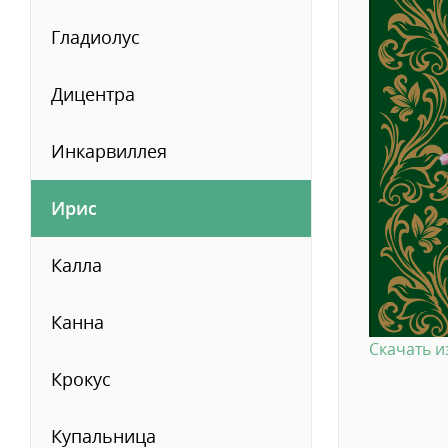
Гладиолус
Дицентра
Инкарвиллея
Ирис
Калла
Канна
Скачать 
Крокус
Купальница