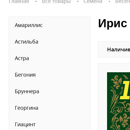
Главная
Все товары
Семена
Весен
Ирис 
Амариллис
Астильба
Наличие
Астра
Бегония
Бруннера
Георгина
Гиацинт