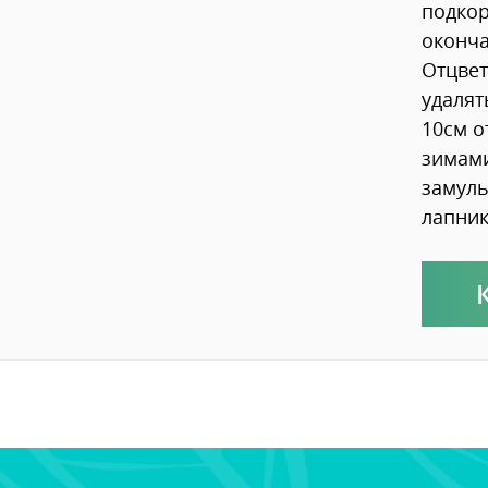
подкор
оконч
Отцве
удалят
10см о
зимами
замуль
лапник