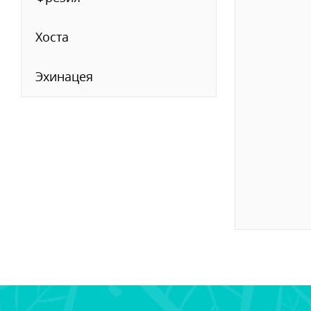
Хоста
Эхинацея