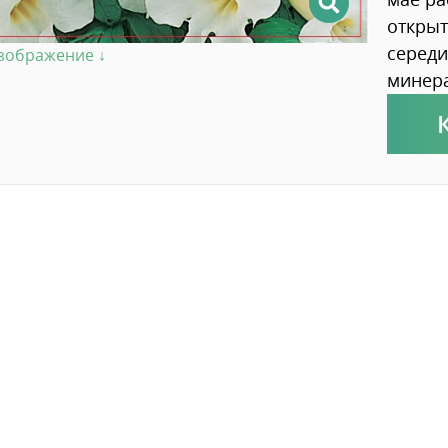
открыт
середи
изображение ↓
минер