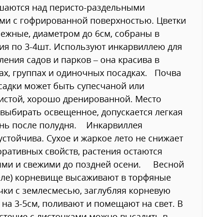
шаются над перисто-раздельными
ми с гофрированной поверхностью. Цветки
ежные, диаметром до 6см, собраны в
ия по 3-4шт. Используют инкарвиллею для
ения садов и парков – она красива в
ах, группах и одиночных посадках. Почва
садки может быть супесчаной или
истой, хорошо дренированной. Место
выбирать освещенное, допускается легкая
ень после полудня. Инкарвиллея
устойчива. Сухое и жаркое лето не снижает
оративных свойств, растения остаются
ыми и свежими до поздней осени. Весной
еле) корневище высаживают в торфяные
ки с землесмесью, заглубляя корневую
на 3-5см, поливают и помещают на свет. В
стение с листочками можно высадить в