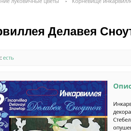
ние луковичные цветы
Корневище инкарвилл
виллея Делавея Сноуто
:
есть
Опи
Инкарв
декора
Стебел
опуше