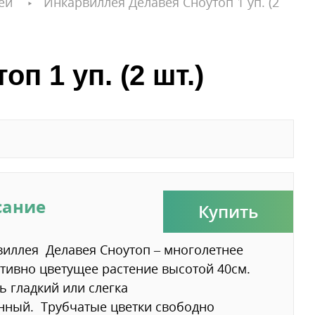
еи
Инкарвиллея Делавея Сноутоп 1 уп. (2
п 1 уп. (2 шт.)
сание
Купить
иллея Делавея Сноутоп – многолетнее
тивно цветущее растение высотой 40см.
ь гладкий или слегка
нный. Трубчатые цветки свободно