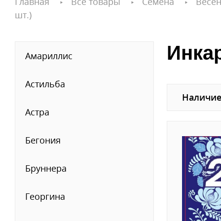
Главная
Все товары
Семена
Весен
шт.)
Инкар
Амариллис
Астильба
Наличие
Астра
Бегония
Бруннера
Георгина