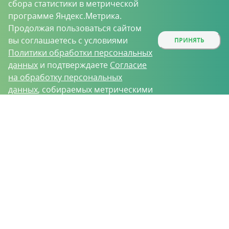
сбора статистики в метрической
программе Яндекс.Метрика.
Продолжая пользоваться сайтом
вы соглашаетесь с условиями
ПРИНЯТЬ
Политики обработки персональных
данных
и подтверждаете
Согласие
на обработку персональных
данных
, собираемых метрическими
программами.
О проекте
Вакансии
Контрактное производство
Контакты
Нижний Новгород, Базовый проезд, д. 9
8 (831) 221-35-34
vh@vhoz.ru
ООО «Ваше хозяйство» © 2019-2026
Настоящий портал носит исключительно информационный характер и ни
при каких условиях не является публичной офертой, определяемой