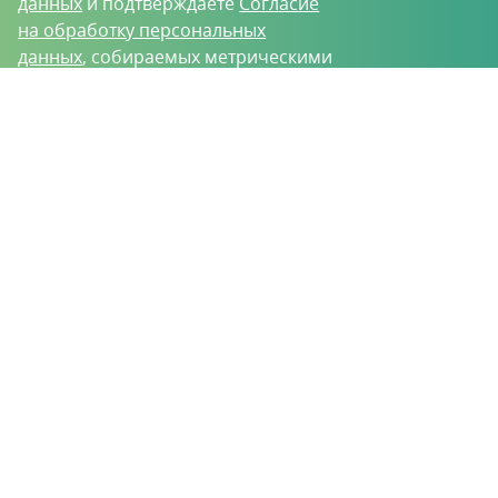
данных
и подтверждаете
Согласие
на обработку персональных
данных
, собираемых метрическими
программами.
О проекте
Вакансии
Контрактное производство
Контакты
Нижний Новгород, Базовый проезд, д. 9
8 (831) 221-35-34
vh@vhoz.ru
ООО «Ваше хозяйство» © 2019-2026
Настоящий портал носит исключительно информационный характер и ни
при каких условиях не является публичной офертой, определяемой
положениями статьи 437 (2) Гражданского кодекса Российской Федерации.
Информация является достоверной на момент публикации
Положение об обработке персональных данных
Пользовательское соглашение