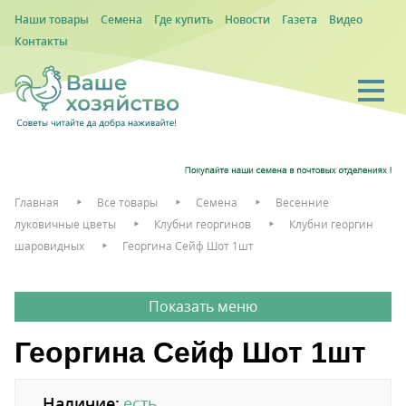
Наши товары
Семена
Где купить
Новости
Газета
Видео
Контакты
Главная
Все товары
Семена
Весенние
луковичные цветы
Клубни георгинов
Клубни георгин
шаровидных
Георгина Сейф Шот 1шт
Георгина Сейф Шот 1шт
Наличие:
есть