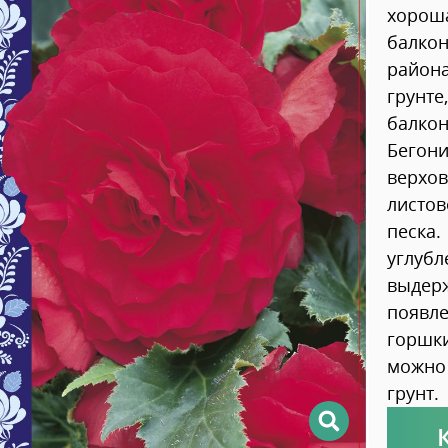
хорош
балкон
района
грунте
балкон
Бегони
верхов
листов
песка.
углубл
выдерж
появле
горшки
можно
грунт.