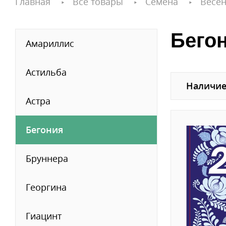
Главная
Все товары
Семена
Весен
Бегон
Амариллис
Астильба
Наличие
Астра
Бегония
Бруннера
Георгина
Гиацинт