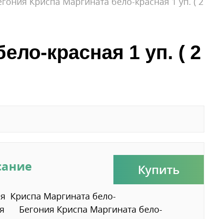
егония Криспа Маргината бело-красная 1 уп. ( 2
ло-красная 1 уп. ( 2
сание
Купить
я Криспа Маргината бело-
ая Бегония Криспа Маргината бело-