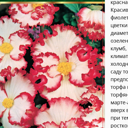
красна
Красив
фиолет
цветки
диаме
озелен
клумб,
климат
холодн
саду т
предпо
торфа 
торфя
марте-
вверх 
при те
ростко