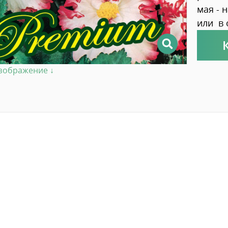
мая - 
или в 
изображение ↓