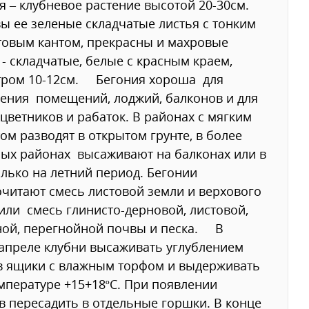
я – клубневое растение высотой 20-30см.
ы ее зеленые складчатые листья с тонким
овым кантом, прекрасны и махровые
 - складчатые, белые с красным краем,
тром 10-12см. Бегония хороша для
ения помещений, лоджий, балконов и для
 цветников и рабаток. В районах с мягким
ом разводят в открытом грунте, в более
ых районах высаживают на балконах или в
олько на летний период. Бегонии
читают смесь листовой земли и верхового
или смесь глинисто-дерновой, листовой,
ной, перегнойной почвы и песка. В
апреле клубни высаживать углублением
в ящики с влажным торфом и выдерживать
мпературе +15+18ºС. При появлении
в пересадить в отдельные горшки. В конце