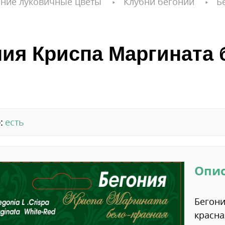
ние луковичные цветы
Клубни бегонии
Б
ия Криспа Маргината бе
:
есть
Опи
Бегони
красн