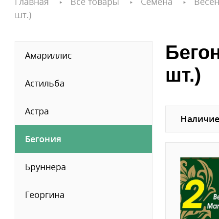
Главная
Все товары
Семена
Весен
шт.)
Бегон
Амариллис
шт.)
Астильба
Астра
Наличие
Бегония
Бруннера
Георгина