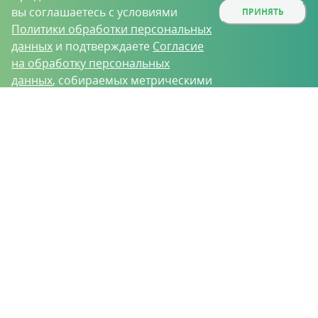
вы соглашаетесь с условиями
ПРИНЯТЬ
Политики обработки персональных
данных
и подтверждаете
Согласие
на обработку персональных
данных
, собираемых метрическими
программами.
О проекте
Вакансии
Контрактное производство
Контакты
Нижний Новгород, Базовый проезд, д. 9
8 (831) 221-35-34
vh@vhoz.ru
ООО «Ваше хозяйство» © 2019-2026
Настоящий портал носит исключительно информационный характер и ни
при каких условиях не является публичной офертой, определяемой
положениями статьи 437 (2) Гражданского кодекса Российской Федерации.
Информация является достоверной на момент публикации
Положение об обработке персональных данных