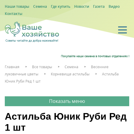
Наши товары
Семена
Где купить
Новости
Газета
Видео
Контакты
Главная
Все товары
Семена
Весенние
луковичные цветы
Корневище астильбы
Астильба
Юник Руби Ред 1 шт
Астильба Юник Руби Ред
1 шт