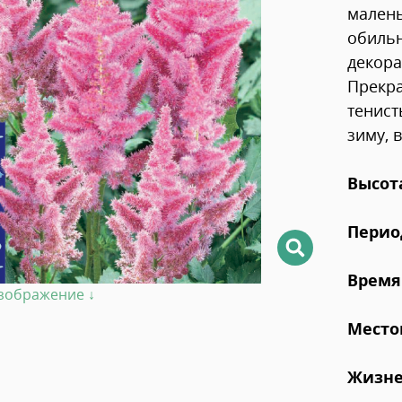
малень
обильн
декора
Прекра
тенист
зиму, 
Высот
Перио
Время
изображение ↓
Мест
Жизне