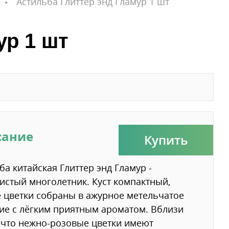
Астильба Глиттер энд Гламур 1 шт
ур 1 шт
сание
Купить
ба китайская Глиттер энд Гламур -
истый многолетник. Куст компактный,
 цветки собраны в ажурное метельчатое
ие с лёгким приятным ароматом. Вблизи
 что нежно-розовые цветки имеют