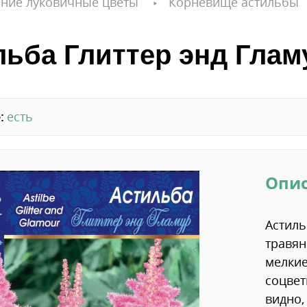
ние луковичные цветы
Корневище астильбы
ьба Глиттер энд Глам
:
есть
Опи
Астиль
травян
мелкие
соцвет
видно,