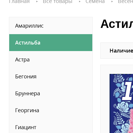
Главная
Все товары
Семена
Весен
Астил
Амариллис
Астильба
Наличие
Астра
Бегония
Бруннера
Георгина
Гиацинт