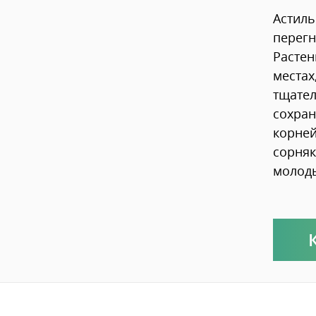
Астиль
перегн
Растен
местах
тщател
сохран
корней
сорняк
молоды