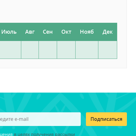
Июль
Авг
Сен
Окт
Нояб
Дек
Подписаться
ашения
в целях получения рассылки