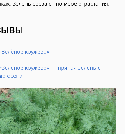
ках. Зелень срезают по мере отрастания.
зывы
«Зелёное кружево»
«Зелёное кружево» — пряная зелень с
до осени