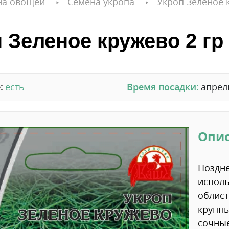
на овощей
Семена укропа
Укроп Зеленое к
 Зеленое кружево 2 гр
:
есть
Время посадки:
апрел
Опи
Поздне
испол
облист
крупны
сочные