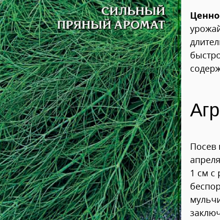
Ценно
урожай
длител
быстро
содерж
Агр
Посев 
апреля
1 см с
беспо
мульч
заключ