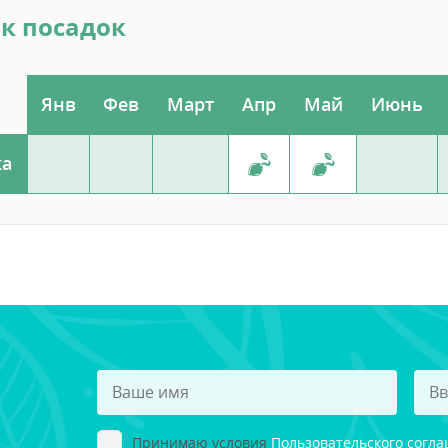
к посадок
Янв
Фев
Март
Апр
Май
Июнь
ка
Принимаю условия
Пользовательского согл