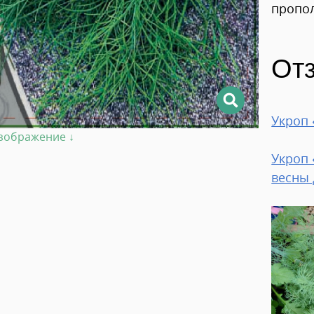
пропол
От
Укроп 
изображение ↓
Укроп 
весны 