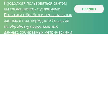
Продолжая пользоваться сайтом
вы соглашаетесь с условиями
ПРИНЯТЬ
Политики обработки персональных
данных
и подтверждаете
Согласие
на обработку персональных
данных
, собираемых метрическими
программами.
О проекте
Вакансии
Контрактное производство
Контакты
Нижний Новгород, Базовый проезд, д. 9
8 (831) 221-35-34
vh@vhoz.ru
ООО «Ваше хозяйство» © 2019-2026
Настоящий портал носит исключительно информационный характер и ни
при каких условиях не является публичной офертой, определяемой
положениями статьи 437 (2) Гражданского кодекса Российской Федерации.
Информация является достоверной на момент публикации