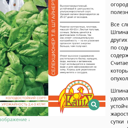
огоро
полезн
Все сл
Шпина
други
по сод
содер
Счита
кото
опухол
Шпин
удово
усто
жарост
изображение ↓
сутки