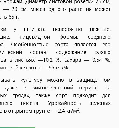
 урожай. Диаметр листовой розетки 26 см,
а — 20 см, масса одного растения может
ть 65 г.
чки у шпината невероятно нежные,
ящие, яйцевидной формы, среднего
ра. Особенностью сорта является его
мический состав: содержание сухого
тва в листьях —10,2 %; сахара — 0,54 %;
иновой кислоты — 65 мг/%.
лывать культуру можно в защищённом
е даже в зимне-весенний период, на
тых грядах, также сорт подходит для
мнего посева. Урожайность зелёных
2
в в открытом грунте — 2,4 кг/м
.