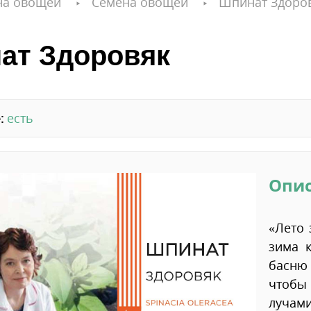
на овощей
Семена овощей
Шпинат Здоро
ат Здоровяк
:
есть
Опи
«Лето 
зима 
басню 
чтобы
лучам