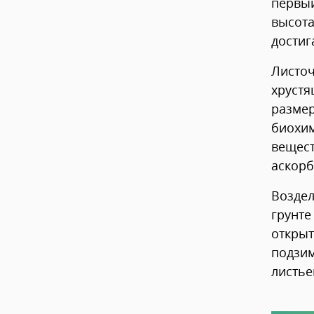
первый
высот
достига
Листо
хруст
разме
биохи
вещес
аскорб
Возде
грунт
откры
подзи
листье