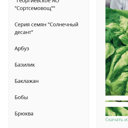
"Георгиевское АО
"Сортсемовощ""
Серия семян "Солнечный
десант"
Арбуз
Базилик
Баклажан
Бобы
Брюква
Скачать 