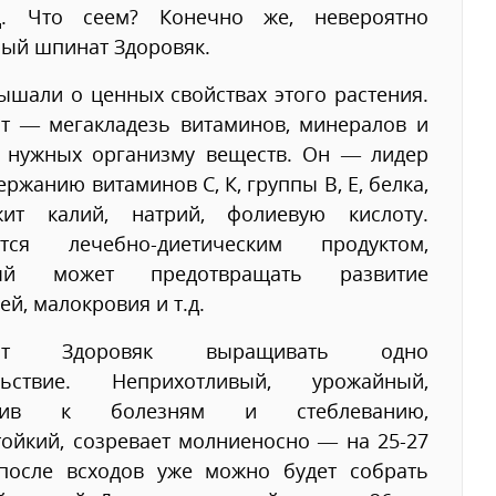
д. Что сеем? Конечно же, невероятно
ый шпинат Здоровяк.
ышали о ценных свойствах этого растения.
т — мегакладезь витаминов, минералов и
х нужных организму веществ. Он — лидер
ержанию витаминов С, К, группы В, Е, белка,
жит калий, натрий, фолиевую кислоту.
ется лечебно-диетическим продуктом,
рый может предотвращать развитие
ей, малокровия и т.д.
ат Здоровяк выращивать одно
льствие. Неприхотливый, урожайный,
йчив к болезням и стеблеванию,
ойкий, созревает молниеносно — на 25-27
 после всходов уже можно будет собрать