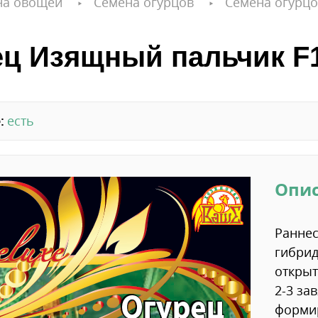
на овощей
Семена огурцов
Семена огурцо
ец Изящный пальчик F
:
есть
Опи
Раннес
гибрид
открыт
2-3 за
формир