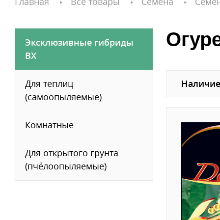
Главная
Все товары
Семена
Семе
Огур
Эксклюзивные гибриды
ВХ
Для теплиц
Наличие
(самоопыляемые)
Комнатные
Для открытого грунта
(пчёлоопыляемые)