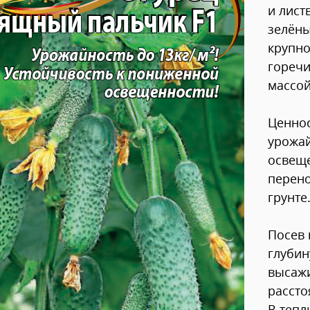
и лист
зелёны
крупно
горечи
массой
Ценнос
урожай
освеще
перено
грунте
Посев 
глубин
высажи
рассто
В теп