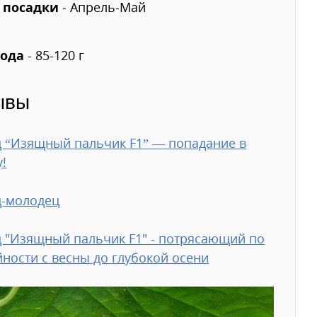
 посадки
- Апрель-Май
лода
- 85-120 г
ывы
 “Изящный пальчик F1” — попадание в
у!
ц-молодец
 "Изящный пальчик F1" - потрясающий по
ности с весны до глубокой осени