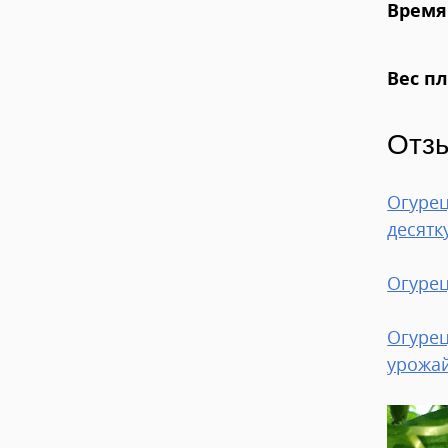
Время
Вес п
Отз
Огурец
десятк
Огуре
Огурец
урожай