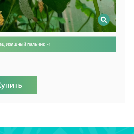
ец Изящный пальчик F1
Купить