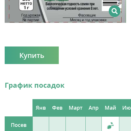
Купить
График посадок
Янв
Фев
Март
Апр
Май
Ию
Посев