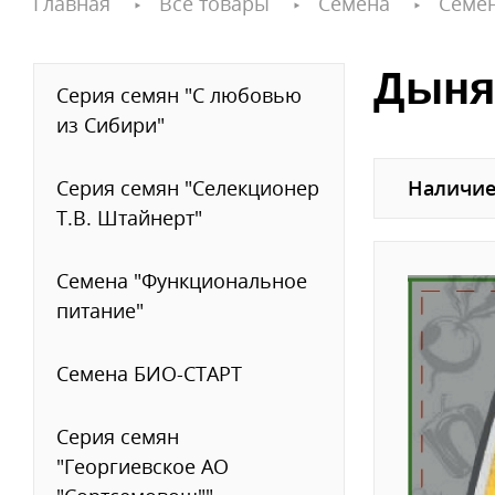
Главная
Все товары
Семена
Семе
Дыня 
Серия семян "С любовью
из Сибири"
Серия семян "Селекционер
Наличие
Т.В. Штайнерт"
Семена "Функциональное
питание"
Семена БИО-СТАРТ
Серия семян
"Георгиевское АО