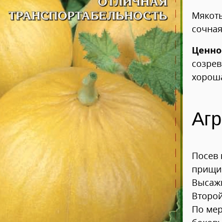
Мякоть
сочная
Ценно
созрев
хороша
Агр
Посев 
прищип
Высажи
Второй
По мер