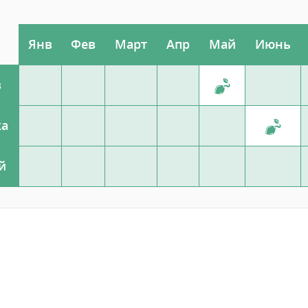
Янв
Фев
Март
Апр
Май
Июнь
в
ка
й