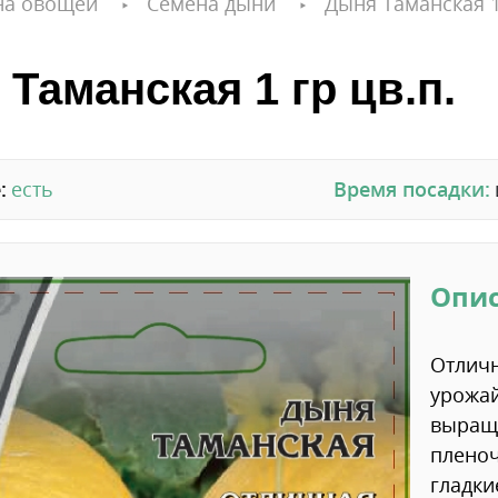
на овощей
Семена дыни
Дыня Таманская 1
Таманская 1 гр цв.п.
:
есть
Время посадки:
Опи
Отличн
урожай
выращи
пленоч
гладкие