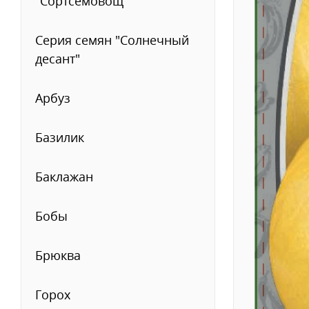
"Сортсемовощ""
Серия семян "Солнечный
десант"
Арбуз
Базилик
Баклажан
Бобы
Брюква
Горох