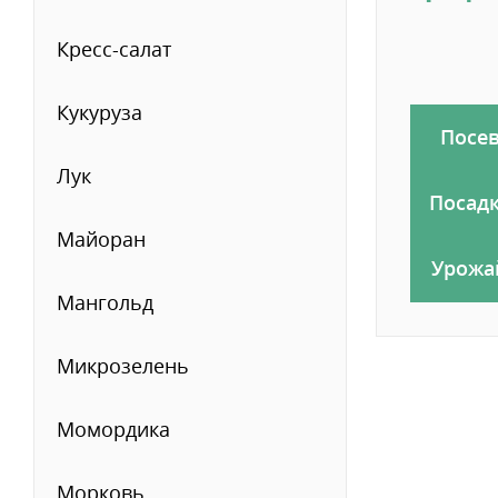
Кресс-салат
Кукуруза
Посе
Лук
Посад
Майоран
Урожа
Мангольд
Микрозелень
Момордика
Морковь