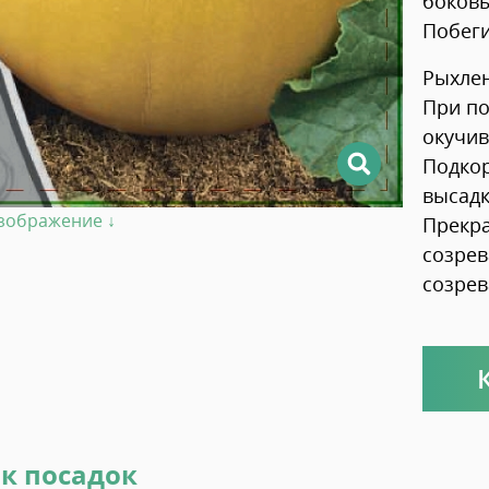
боковы
Побеги
Рыхлен
При по
окучив
Подкор
высадк
изображение ↓
Прекр
созрев
созрев
к посадок