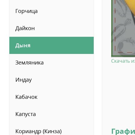
Горчица
Дайкон
Дыня
Скачать 
Земляника
Индау
Кабачок
Капуста
Графи
Кориандр (Кинза)