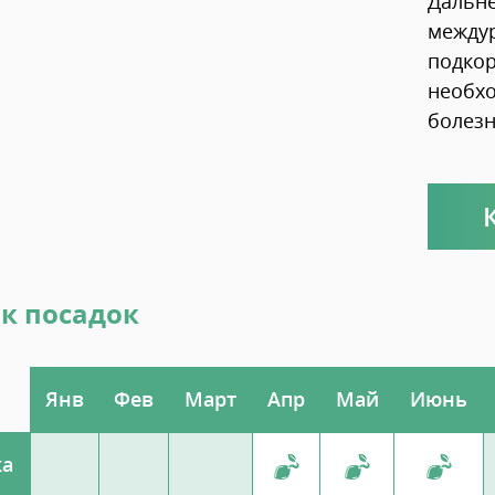
Дальне
междур
подко
необхо
болезн
к посадок
Янв
Фев
Март
Апр
Май
Июнь
ка