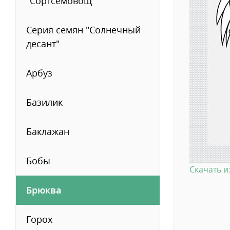
"Сортсемовощ""
Серия семян "Солнечный
десант"
Арбуз
Базилик
Баклажан
Бобы
Скачать 
Брюква
Горох