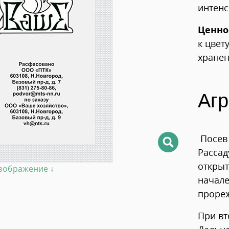
интенс
Ценно
к цвет
хранен
Агр
Посев 
Рассад
открыт
изображение ↓
начале
прореж
При вт