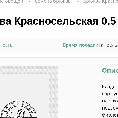
на овощей
Семена брюквы
Брюква Краснос
а Красносельская 0,5 
:
есть
Время посадки:
апрель
Опи
Кладез
сорт у
плоско
подзем
фиолет