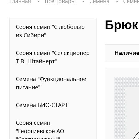
Главная
Все товары
Семена
Семе
Брюкв
Серия семян "С любовью
из Сибири"
Серия семян "Селекционер
Наличие
Т.В. Штайнерт"
Семена "Функциональное
питание"
Семена БИО-СТАРТ
Серия семян
"Георгиевское АО