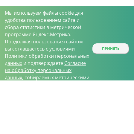
Мы используем файлы cookie для
удобства пользованием сайта и
сбора статистики в метрической
программе Яндекс.Метрика.
Продолжая пользоваться сайтом
вы соглашаетесь с условиями
ПРИНЯТЬ
Политики обработки персональных
данных
и подтверждаете
Согласие
на обработку персональных
данных
, собираемых метрическими
программами.
О проекте
Вакансии
Контрактное производство
Контакты
Нижний Новгород, Базовый проезд, д. 9
8 (831) 221-35-34
vh@vhoz.ru