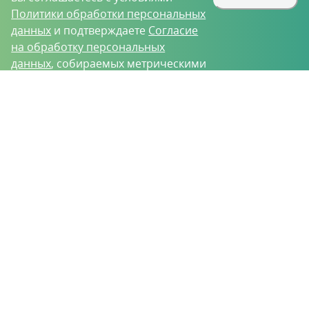
Политики обработки персональных
данных
и подтверждаете
Согласие
на обработку персональных
данных
, собираемых метрическими
программами.
О проекте
Вакансии
Контрактное производство
Контакты
Нижний Новгород, Базовый проезд, д. 9
8 (831) 221-35-34
vh@vhoz.ru
ООО «Ваше хозяйство» © 2019-2026
Настоящий портал носит исключительно информационный характер и ни
при каких условиях не является публичной офертой, определяемой
положениями статьи 437 (2) Гражданского кодекса Российской Федерации.
Информация является достоверной на момент публикации
Положение об обработке персональных данных
Пользовательское соглашение