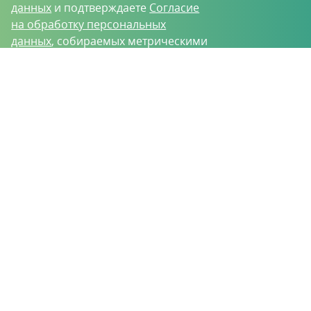
данных
и подтверждаете
Согласие
на обработку персональных
данных
, собираемых метрическими
программами.
О проекте
Вакансии
Контрактное производство
Контакты
Нижний Новгород, Базовый проезд, д. 9
8 (831) 221-35-34
vh@vhoz.ru
ООО «Ваше хозяйство» © 2019-2026
Настоящий портал носит исключительно информационный характер и ни
при каких условиях не является публичной офертой, определяемой
положениями статьи 437 (2) Гражданского кодекса Российской Федерации.
Информация является достоверной на момент публикации
Положение об обработке персональных данных
Пользовательское соглашение