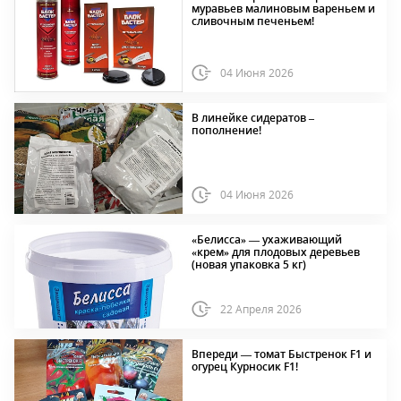
муравьев малиновым вареньем и
сливочным печеньем!
04 Июня 2026
В линейке сидератов –
пополнение!
04 Июня 2026
«Белисса» — ухаживающий
«крем» для плодовых деревьев
(новая упаковка 5 кг)
22 Апреля 2026
Впереди — томат Быстренок F1 и
огурец Курносик F1!