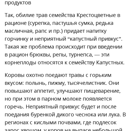
продуктов
Так, обилие трав семейства Крестоцветные в
рационе (сурепка, пастушья сумка, редька
масличная, рапс и пр.) придает напитку
горчинку и неприятный “капустный привкус”.
Такая же проблема происходит при введении
в рацион брюквы, репы, турнепса, — эти
корнеплоды относятся к семейству Капустных.
Коровы охотно поедают травы с горьким
вкусом: полынь, пижму, тысячелистник. Они
повышают аппетит, улучшают пищеварение,
но при этом в парном молоке появляется
горечь. Неприятный привкус будет и после
поедания буренкой дикого чеснока или лука. В
регионах с кислыми почвами, где подлесок
зарос хвощом, у коров на выпасе небольшой