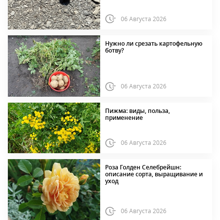
06 Августа 2026
Нужно ли срезать картофельную
ботву?
06 Августа 2026
Пижма: виды, польза,
применение
06 Августа 2026
Роза Голден Селебрейшн:
описание сорта, выращивание и
уход
06 Августа 2026