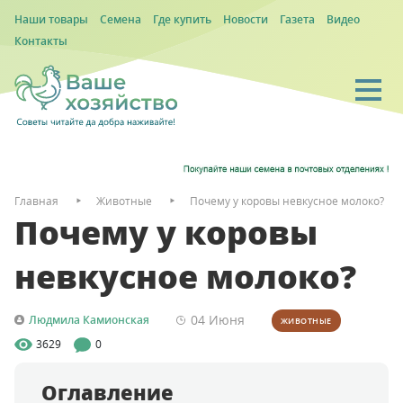
Наши товары
Семена
Где купить
Новости
Газета
Видео
Контакты
Главная
Животные
Почему у коровы невкусное молоко?
Почему у коровы
невкусное молоко?
04 Июня
Людмила Камионская
ЖИВОТНЫЕ
3629
0
Оглавление