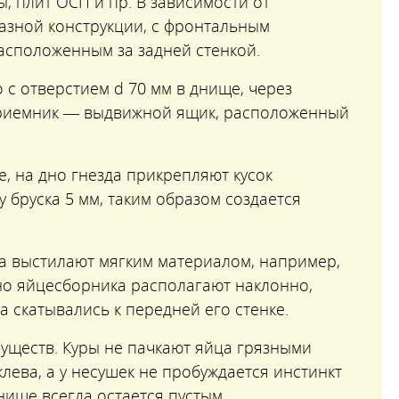
, плит ОСП и пр. В зависимости от
разной конструкции, с фронтальным
асположенным за задней стенкой.
 с отверстием d 70 мм в днище, через
приемник — выдвижной ящик, расположенный
, на дно гнезда прикрепляют кусок
 бруска 5 мм, таким образом создается
а выстилают мягким материалом, например,
но яйцесборника располагают наклонно,
а скатывались к передней его стенке.
уществ. Куры не пачкают яйца грязными
клева, а у несушек не пробуждается инстинкт
нище всегда остается пустым.