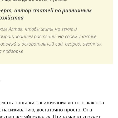
перт, автор статей по различным
хозяйства
 юге Алтая, чтобы жить на земле и
выращиванием растений. На своем участке
одовый и декоративный сад, огород, цветник.
 подворье.
у
секать попытки насиживания до того, как она
 к насиживанию, достаточно просто. Она
рекращает яйцекладку. Птица часто квохчет,