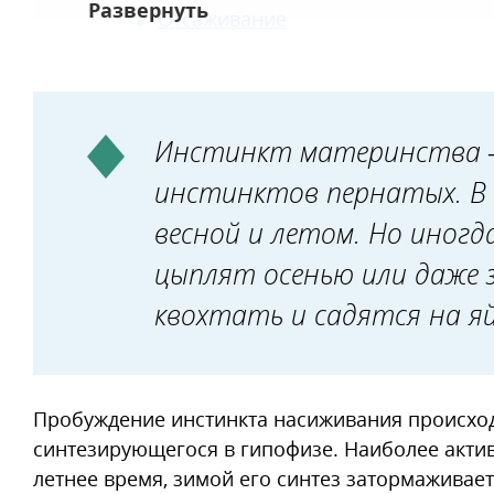
Отсаживание
Купание в холодной воде
Темнота
Голодная диета
Инстинкт материнства –
Тарелка с водой
инстинктов пернатых. В 
Шоковая терапия
весной и летом. Но иног
Какой способ выбрать
цыплят осенью или даже 
квохтать и садятся на яй
Пробуждение инстинкта насиживания происход
синтезирующегося в гипофизе. Наиболее актив
летнее время, зимой его синтез затормаживает