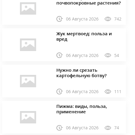
почвопокровные растения?
06 Августа 2026
742
Жук мертвоед: польза и
вред
06 Августа 2026
54
Нужно ли срезать
картофельную ботву?
06 Августа 2026
111
Пижма: виды, польза,
применение
06 Августа 2026
74