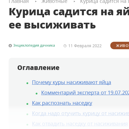
Главная
Животные
Курица садится на 
Курица садится на яй
ее высиживать
11 Февраля
2022
Энциклопедия дачника
ЖИВО
Оглавление
Почему куры насиживают яйца
Комментарий эксперта от 19.07.20
Как распознать наседку
Когда надо отучить курицу от насижи
Как отвадить наседку от насиживания