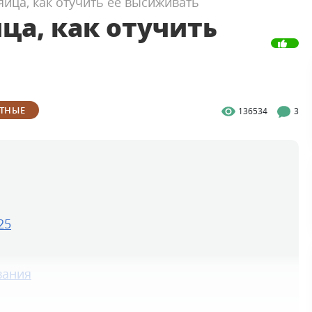
яйца, как отучить ее высиживать
ца, как отучить
ТНЫЕ
136534
3
25
вания