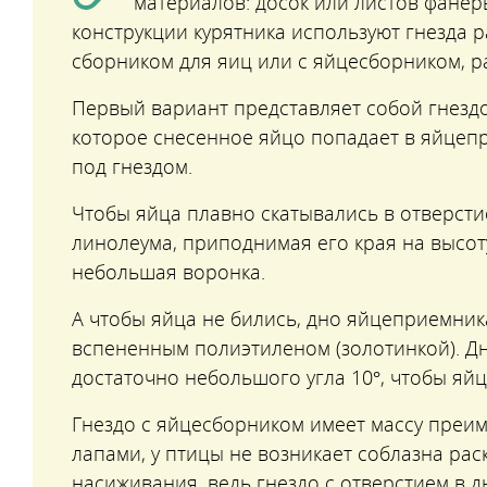
материалов: досок или листов фанеры
конструкции курятника используют гнезда 
сборником для яиц или с яйцесборником, р
Первый вариант представляет собой гнездо
которое снесенное яйцо попадает в яйце
под гнездом.
Чтобы яйца плавно скатывались в отверстие
линолеума, приподнимая его края на высоту
небольшая воронка.
А чтобы яйца не бились, дно яйцеприемник
вспененным полиэтиленом (золотинкой). Д
достаточно небольшого угла 10°, чтобы яйц
Гнездо с яйцесборником имеет массу преим
лапами, у птицы не возникает соблазна рас
насиживания, ведь гнездо с отверстием в д