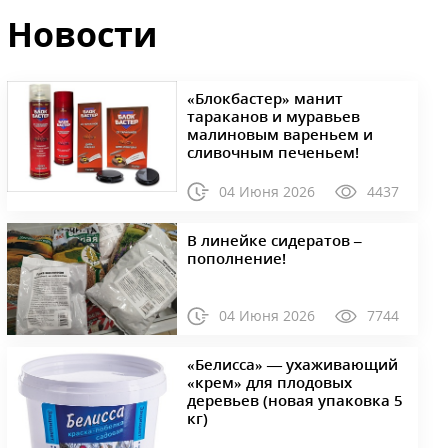
Новости
«Блокбастер» манит
тараканов и муравьев
малиновым вареньем и
сливочным печеньем!
04 Июня 2026
4437
В линейке сидератов –
пополнение!
04 Июня 2026
7744
«Белисса» — ухаживающий
«крем» для плодовых
деревьев (новая упаковка 5
кг)