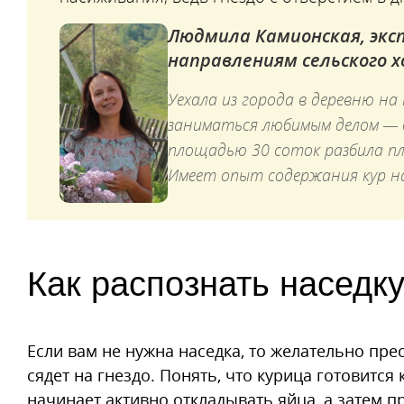
Людмила Камионская, экс
направлениям сельского 
Уехала из города в деревню на
заниматься любимым делом — 
площадью 30 соток разбила пл
Имеет опыт содержания кур на
Как распознать наседк
Если вам не нужна наседка, то желательно пре
сядет на гнездо. Понять, что курица готовится
начинает активно откладывать яйца, а затем п