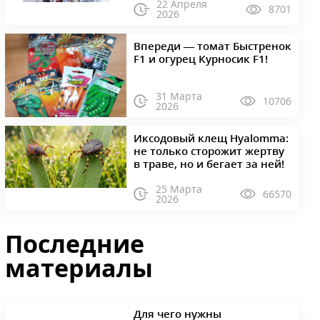
22 Апреля
8701
2026
Впереди — томат Быстренок
F1 и огурец Курносик F1!
31 Марта
10706
2026
Иксодовый клещ Hyalomma:
не только сторожит жертву
в траве, но и бегает за ней!
25 Марта
66570
2026
Последние
материалы
Для чего нужны