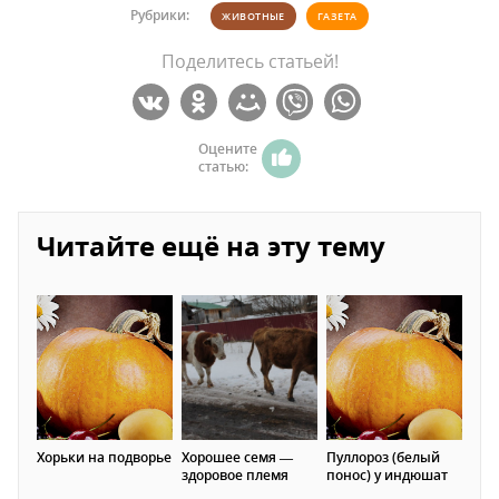
Рубрики:
ЖИВОТНЫЕ
ГАЗЕТА
Поделитесь статьей!
Оцените
статью:
Читайте ещё на эту тему
Хорьки на подворье
Хорошее семя —
Пуллороз (белый
здоровое племя
понос) у индюшат