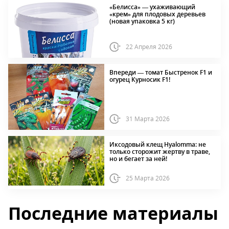
«Белисса» — ухаживающий
«крем» для плодовых деревьев
(новая упаковка 5 кг)
22 Апреля 2026
Впереди — томат Быстренок F1 и
огурец Курносик F1!
31 Марта 2026
Иксодовый клещ Hyalomma: не
только сторожит жертву в траве,
но и бегает за ней!
25 Марта 2026
Последние материалы