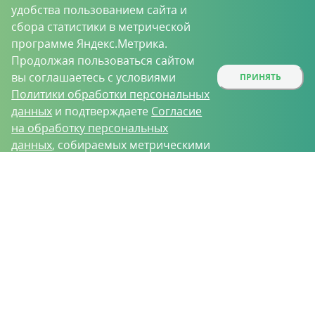
удобства пользованием сайта и
сбора статистики в метрической
программе Яндекс.Метрика.
Продолжая пользоваться сайтом
вы соглашаетесь с условиями
ПРИНЯТЬ
Политики обработки персональных
данных
и подтверждаете
Согласие
на обработку персональных
данных
, собираемых метрическими
программами.
О проекте
Вакансии
Контрактное производство
Контакты
Нижний Новгород, Базовый проезд, д. 9
8 (831) 221-35-34
vh@vhoz.ru
ООО «Ваше хозяйство» © 2019-2026