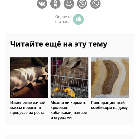
Оцените
статью:
Читайте ещё на эту тему
Изменение живой
Можно ли кормить
Полнорационный
массы поросят в
кроликов
комбикорм на дому
процессе их роста
кабачками, тыквой
и огурцами