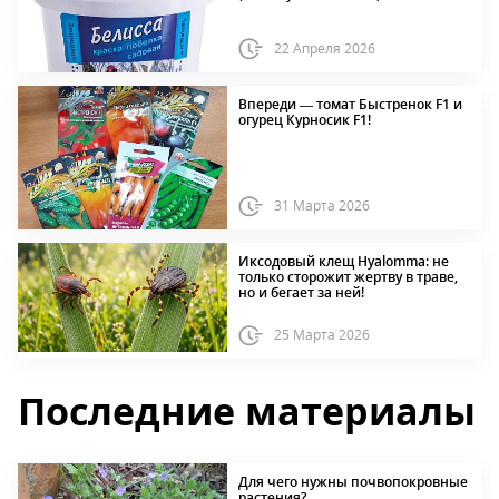
22 Апреля 2026
Впереди — томат Быстренок F1 и
огурец Курносик F1!
31 Марта 2026
Иксодовый клещ Hyalomma: не
только сторожит жертву в траве,
но и бегает за ней!
25 Марта 2026
Последние материалы
Для чего нужны почвопокровные
растения?