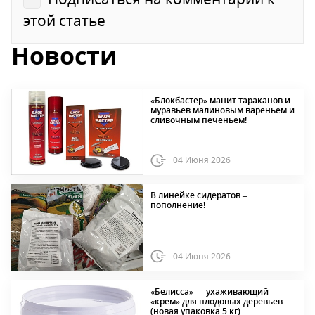
этой статье
Новости
«Блокбастер» манит тараканов и
муравьев малиновым вареньем и
сливочным печеньем!
04 Июня 2026
В линейке сидератов –
пополнение!
04 Июня 2026
«Белисса» — ухаживающий
«крем» для плодовых деревьев
(новая упаковка 5 кг)