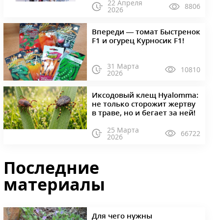
22 Апреля
8806
2026
Впереди — томат Быстренок
F1 и огурец Курносик F1!
31 Марта
10810
2026
Иксодовый клещ Hyalomma:
не только сторожит жертву
в траве, но и бегает за ней!
25 Марта
66722
2026
Последние
материалы
Для чего нужны