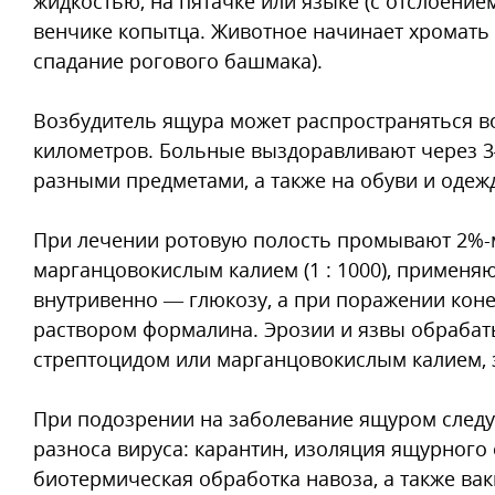
жидкостью, на пятачке или языке (с отслоение
венчике копытца. Животное начинает хромать 
спадание рогового башмака).
Возбудитель ящура может распространяться в
километров. Больные выздоравливают через 3–4
разными предметами, а также на обуви и одеж
При лечении ротовую полость промывают 2%-м
марганцовокислым калием (1 : 1000), применяю
внутривенно — глюкозу, а при поражении кон
раствором формалина. Эрозии и язвы обрабат
стрептоцидом или марганцовокислым калием,
При подозрении на заболевание ящуром след
разноса вируса: карантин, изоляция ящурного 
биотермическая обработка навоза, а также ва