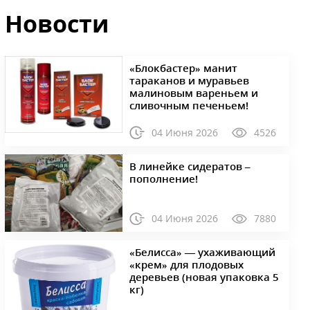
Новости
«Блокбастер» манит
тараканов и муравьев
малиновым вареньем и
сливочным печеньем!
04 Июня 2026
4526
В линейке сидератов –
пополнение!
04 Июня 2026
7880
«Белисса» — ухаживающий
«крем» для плодовых
деревьев (новая упаковка 5
кг)