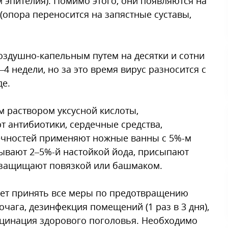
м эпителия). Помимо этого, они появляются на
(опора переносится на запястные суставы,
оздушно-капельным путем на десятки и сотни
 недели, но за это время вирус разносится с
де.
 раствором уксусной кислоты,
т антибиотики, сердечные средства,
ечностей применяют ножные ванны с 5%-м
ывают 2–5%-й настойкой йода, присыпают
 защищают повязкой или башмаком.
ует принять все меры по предотвращению
очага, дезинфекция помещений (1 раз в 3 дня),
кцинация здорового поголовья. Необходимо