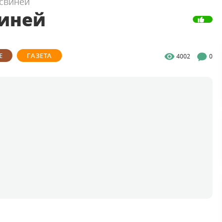
свиней
виней
Е
ГАЗЕТА
4002
0