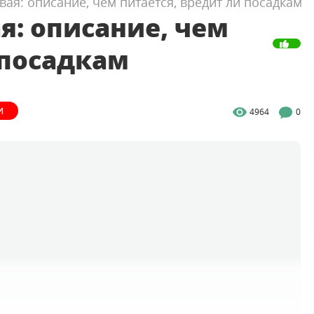
вая: описание, чем питается, вредит ли посадкам
я: описание, чем
 посадкам
И
4964
0