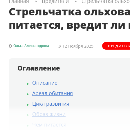
Главная
Вредители
Стрельчатка ольхо
Стрельчатка ольхова
питается, вредит ли
12 Ноября
2025
Ольга Александрова
ВРЕДИТЕЛ
Оглавление
Описание
Ареал обитания
Цикл развития
Образ жизни
Чем питается