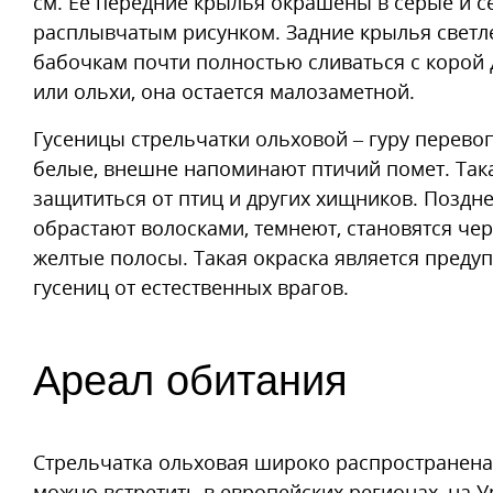
см. Ее передние крылья окрашены в серые и 
расплывчатым рисунком. Задние крылья светле
бабочкам почти полностью сливаться с корой 
или ольхи, она остается малозаметной.
Гусеницы стрельчатки ольховой – гуру перево
белые, внешне напоминают птичий помет. Так
защититься от птиц и других хищников. Поздн
обрастают волосками, темнеют, становятся че
желтые полосы. Такая окраска является пред
гусениц от естественных врагов.
Ареал обитания
Стрельчатка ольховая широко распространена 
можно встретить в европейских регионах, на У