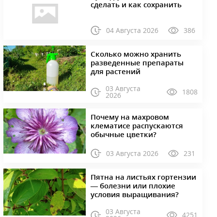
сделать и как сохранить
04 Августа 2026
386
Сколько можно хранить
разведенные препараты
для растений
03 Августа
1808
2026
Почему на махровом
клематисе распускаются
обычные цветки?
03 Августа 2026
231
Пятна на листьях гортензии
— болезни или плохие
условия выращивания?
03 Августа
4251