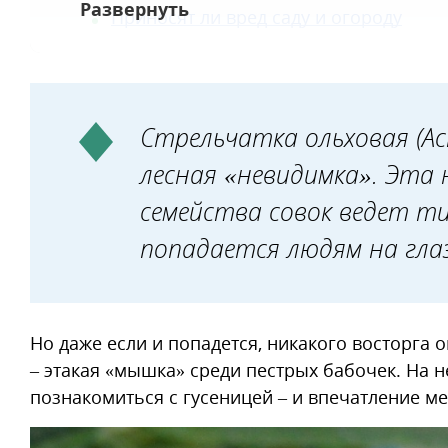
Приносят ли вред саду и огороду
Стрельчатка ольховая (Acr
лесная «невидимка». Эта 
семейства совок ведет ти
попадается людям на гла
Но даже если и попадется, никакого восторга 
– этакая «мышка» среди пестрых бабочек. На 
познакомиться с гусеницей – и впечатление м