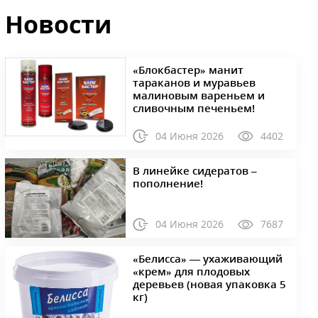
Новости
«Блокбастер» манит
тараканов и муравьев
малиновым вареньем и
сливочным печеньем!
04 Июня 2026
4402
В линейке сидератов –
пополнение!
04 Июня 2026
7687
«Белисса» — ухаживающий
«крем» для плодовых
деревьев (новая упаковка 5
кг)