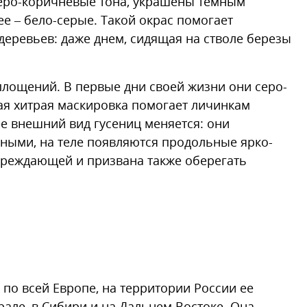
серо-коричневые тона, украшены темным
е – бело-серые. Такой окрас помогает
деревьев: даже днем, сидящая на стволе березы
площений. В первые дни своей жизни они серо-
ая хитрая маскировка помогает личинкам
ее внешний вид гусениц меняется: они
рными, на теле появляются продольные ярко-
упреждающей и призвана также оберегать
по всей Европе, на территории России ее
рале, в Сибири и на Дальнем Востоке. Она