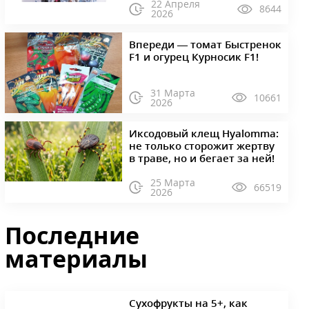
22 Апреля
8644
2026
Впереди — томат Быстренок
F1 и огурец Курносик F1!
31 Марта
10661
2026
Иксодовый клещ Hyalomma:
не только сторожит жертву
в траве, но и бегает за ней!
25 Марта
66519
2026
Последние
материалы
Сухофрукты на 5+, как