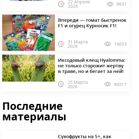
22 Апреля
8631
2026
Впереди — томат Быстренок
F1 и огурец Курносик F1!
31 Марта
10653
2026
Иксодовый клещ Hyalomma:
не только сторожит жертву
в траве, но и бегает за ней!
25 Марта
66511
2026
Последние
материалы
Сухофрукты на 5+, как