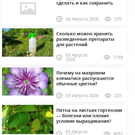
сделать и как сохранить
04 Августа 2026
370
Сколько можно хранить
разведенные препараты
для растений
03 Августа
1748
2026
Почему на махровом
клематисе распускаются
обычные цветки?
03 Августа 2026
225
Пятна на листьях гортензии
— болезни или плохие
условия выращивания?
03 Августа
4057