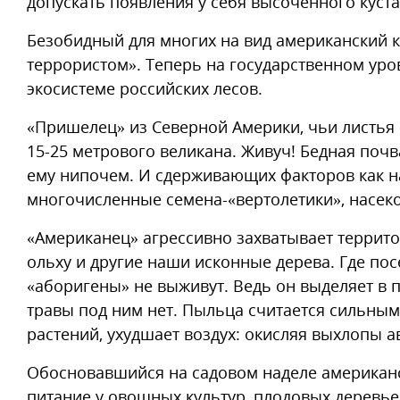
допускать появления у себя высоченного куста
Безобидный для многих на вид американский 
террористом». Теперь на государственном уро
экосистеме российских лесов.
«Пришелец» из Северной Америки, чьи листья 
15-25 метрового великана. Живуч! Бедная почва
ему нипочем. И сдерживающих факторов как н
многочисленные семена-«вертолетики», насеко
«Американец» агрессивно захватывает территор
ольху и другие наши исконные дерева. Где пос
«аборигены» не выживут. Ведь он выделяет в 
травы под ним нет. Пыльца считается сильным
растений, ухудшает воздух: окисляя выхлопы а
Обосновавшийся на садовом наделе американск
питание у овощных культур, плодовых деревьев