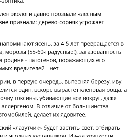
-зонтика.
клен экологи давно прозвали «лесным
вне признали: дерево-сорняк угрожает
напоминают ясень, за 4-5 лет превращается в
, морозы (55-60-градусные!), загазованность
а родине - патогенов, поражающих его
мых-вредителей - нет.
ии, в первую очередь, вытесняя березу, иву,
елится один, вскоре вырастет кленовая роща, а
почву токсины, убивающие все вокруг, даже
 аллергеном. В отличие от большинства
втомобилей, делает их ядовитее.
ий «лазутчик» будет застить свет, отбирать
 и ягодных кустарников. Из–за хрупкости