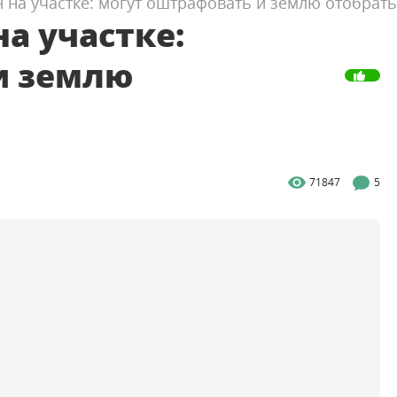
 на участке: могут оштрафовать и землю отобрать
а участке:
и землю
71847
5