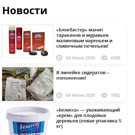
Новости
«Блокбастер» манит
тараканов и муравьев
малиновым вареньем и
сливочным печеньем!
04 Июня 2026
4396
В линейке сидератов –
пополнение!
04 Июня 2026
7682
«Белисса» — ухаживающий
«крем» для плодовых
деревьев (новая упаковка 5
кг)