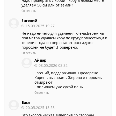
Надо проверить с корой - кору в любом месте
удаляем 50 см или от земли?
Ответить
Евгений
15.09.2025 19:27
Не надо ничего для удаления клена.Берем на
пол метра удаляем кору по кругу,полностью,и в
течение года он перестанет расти,даже
порослей не будет .Проверено.
Ответить
Айдар
08.05.2026 03:32
Евгений, поддерживаю. Проаерено.
Корень высыхает. Жерево и поромль
отмирают.
Спиливаем уже сухой пень
Ответить
Вася
20.05.2025 13:53
Это экологическая диверсия со стороны