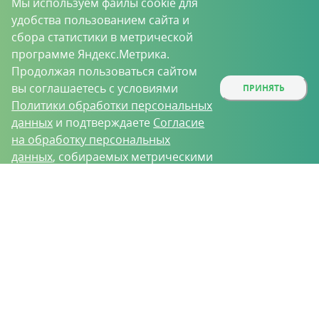
Мы используем файлы cookie для
удобства пользованием сайта и
сбора статистики в метрической
программе Яндекс.Метрика.
Продолжая пользоваться сайтом
вы соглашаетесь с условиями
ПРИНЯТЬ
Политики обработки персональных
данных
и подтверждаете
Согласие
на обработку персональных
данных
, собираемых метрическими
программами.
О проекте
Вакансии
Контрактное производство
Контакты
Нижний Новгород, Базовый проезд, д. 9
8 (831) 221-35-34
vh@vhoz.ru