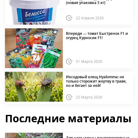
(новая упаковка 5 кг)
22 Апреля 2026
Впереди — томат Быстренок F1 и
огурец Курносик F1!
31 Марта 2026
Иксодовый клещ Hyalomma: не
только сторожит жертву в траве,
но и бегает за ней!
25 Марта 2026
Последние материалы
Для чего нужны почвопокровные