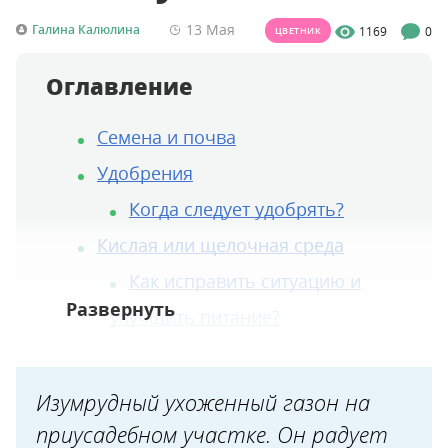
13 Мая
Галина Калюлина
1169
0
ЦВЕТНИК
Оглавление
Семена и почва
Удобрения
Когда следует удобрять?
Кислая или щелочная среда
Как исправить ситуацию и
улучшить питание?
Правильная стимуляция
Схема применения
Изумрудный ухоженный газон на
Умная стрижка
приусадебном участке. Он радует