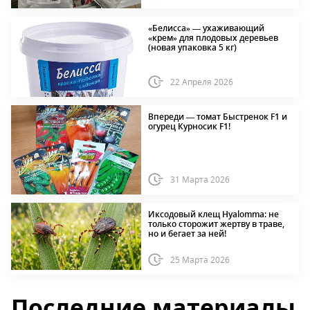
«Белисса» — ухаживающий
«крем» для плодовых деревьев
(новая упаковка 5 кг)
22 Апреля 2026
Впереди — томат Быстренок F1 и
огурец Курносик F1!
31 Марта 2026
Иксодовый клещ Hyalomma: не
только сторожит жертву в траве,
но и бегает за ней!
25 Марта 2026
Последние материалы