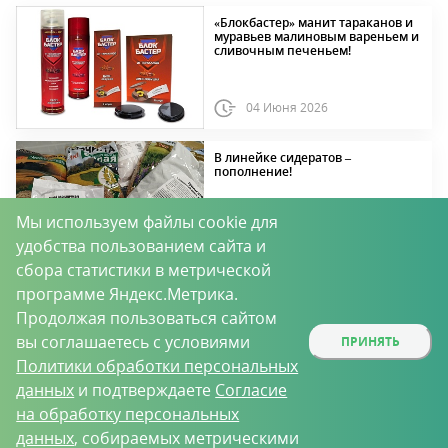
«Блокбастер» манит тараканов и
муравьев малиновым вареньем и
сливочным печеньем!
04 Июня 2026
В линейке сидератов –
пополнение!
Мы используем файлы cookie для
удобства пользованием сайта и
04 Июня 2026
сбора статистики в метрической
программе Яндекс.Метрика.
«Белисса» — ухаживающий
«крем» для плодовых деревьев
Продолжая пользоваться сайтом
(новая упаковка 5 кг)
вы соглашаетесь с условиями
ПРИНЯТЬ
Политики обработки персональных
22 Апреля 2026
данных
и подтверждаете
Согласие
на обработку персональных
Впереди — томат Быстренок F1 и
данных
, собираемых метрическими
огурец Курносик F1!