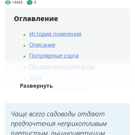
14443
0
Оглавление
История появления
Описание
Популярные сорта
Посадка мускусной розы
Уход
Полив и рыхление
Подкормка
Обрезка
Чаще всего садоводы отдают
Борьба с вредителями и
предпочтения неприхотливым
болезнями
плетистым, пышноцветущим