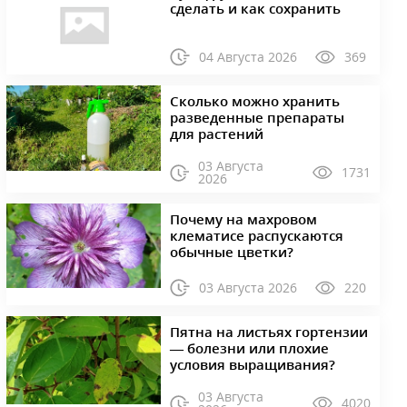
сделать и как сохранить
04 Августа 2026
369
Сколько можно хранить
разведенные препараты
для растений
03 Августа
1731
2026
Почему на махровом
клематисе распускаются
обычные цветки?
03 Августа 2026
220
Пятна на листьях гортензии
— болезни или плохие
условия выращивания?
03 Августа
4020