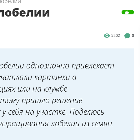
лобелии
 лобелии
5202
0
обелии однозначно привлекает
печатляли картинки в
циях или на клумбе
оэтому пришло решение
 себя на участке. Поделюсь
ыращивания лобелии из семян.