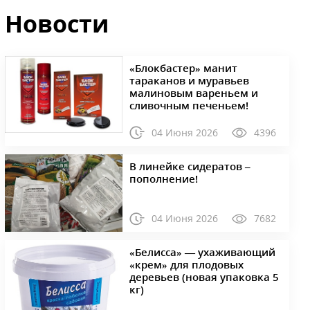
Новости
«Блокбастер» манит
тараканов и муравьев
малиновым вареньем и
сливочным печеньем!
04 Июня 2026
4396
В линейке сидератов –
пополнение!
04 Июня 2026
7682
«Белисса» — ухаживающий
«крем» для плодовых
деревьев (новая упаковка 5
кг)