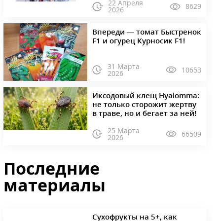
22 Апреля
8629
2026
Впереди — томат Быстренок
F1 и огурец Курносик F1!
31 Марта
10653
2026
Иксодовый клещ Hyalomma:
не только сторожит жертву
в траве, но и бегает за ней!
25 Марта
66509
2026
Последние
материалы
Сухофрукты на 5+, как