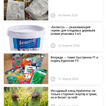
04 Июня 2026
«Белисса» — ухаживающий
«крем» для плодовых деревьев
(новая упаковка 5 кг)
22 Апреля 2026
Впереди — томат Быстренок F1 и
огурец Курносик F1!
31 Марта 2026
Иксодовый клещ Hyalomma: не
только сторожит жертву в траве,
но и бегает за ней!