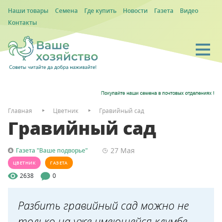
Наши товары
Семена
Где купить
Новости
Газета
Видео
Контакты
Главная
Цветник
Гравийный сад
Гравийный сад
27 Мая
Газета "Ваше подворье"
ЦВЕТНИК
ГАЗЕТА
2638
0
Разбить гравийный сад можно не
только на уже имеющейся клумбе,