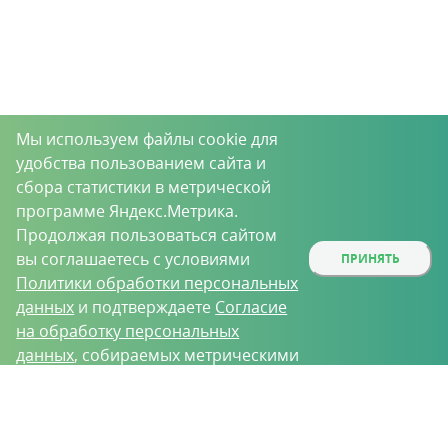
Мы используем файлы cookie для
удобства пользованием сайта и
сбора статистики в метрической
программе Яндекс.Метрика.
Продолжая пользоваться сайтом
вы соглашаетесь с условиями
ПРИНЯТЬ
Политики обработки персональных
данных
и подтверждаете
Согласие
на обработку персональных
данных
, собираемых метрическими
программами.
О проекте
Вакансии
Контрактное производство
Контакты