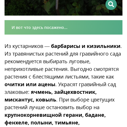
И вот что здесь посажено...
Из кустарников —
барбарисы и кизильники
.
Из травянистых растений для гравийного сада
рекомендуется выбирать луговые,
неприхотливые растения. Выгодно смотрятся
растения с блестящими листьями, такие как
очитки или ацены
. Украсят гравийный сад
злаковые:
ячмень, зайцехвостник,
мискантус, ковыль
. При выборе цветущих
растений лучше остановить выбор на
крупнокорневищной герани, бадане,
фенхеле, полыни, тимьяне,